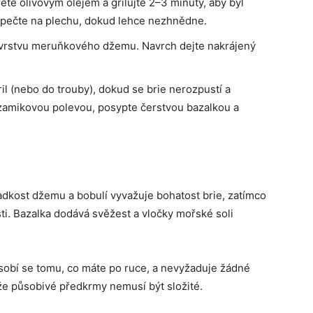
řete olivovým olejem a grilujte 2–3 minuty, aby byl
 pečte na plechu, dokud lehce nezhnědne.
 vrstvu meruňkového džemu. Navrch dejte nakrájený
il (nebo do trouby), dokud se brie nerozpustí a
zamikovou polevou, posypte čerstvou bazalkou a
adkost džemu a bobulí vyvažuje bohatost brie, zatímco
i. Bazalka dodává svěžest a vločky mořské soli
ůsobí se tomu, co máte po ruce, a nevyžaduje žádné
že působivé předkrmy nemusí být složité.