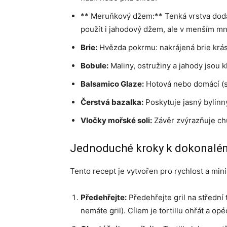
** Meruňkový džem:** Tenká vrstva dodáv
použít i jahodový džem, ale v menším mn
Brie:
Hvězda pokrmu: nakrájená brie krás
Bobule:
Maliny, ostružiny a jahody jsou k
Balsamico Glaze:
Hotová nebo domácí (sn
Čerstvá bazalka:
Poskytuje jasný bylinný
Vločky mořské soli:
Závěr zvýrazňuje ch
Jednoduché kroky k dokonalé
Tento recept je vytvořen pro rychlost a minim
Předehřejte:
Předehřejte gril na střední
nemáte gril). Cílem je tortillu ohřát a opéc