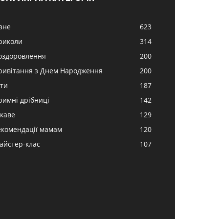
ізне
623
риколи
314
оздоровлення
200
ривітання з Днем Народження
200
іти
187
римні дрібниці
142
ікаве
129
екомендації мамам
120
айстер-клас
107