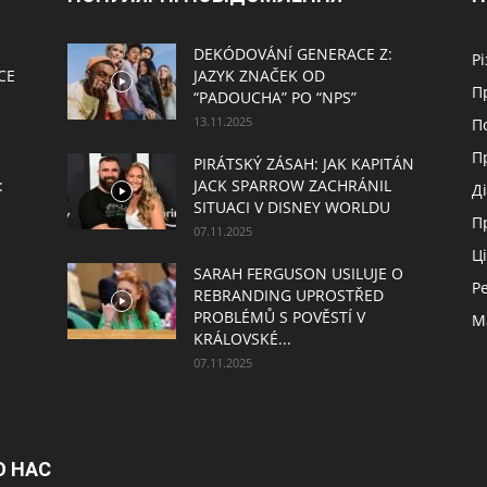
DEKÓDOVÁNÍ GENERACE Z:
Р
CE
JAZYK ZNAČEK OD
П
“PADOUCHA” PO “NPS”
13.11.2025
П
П
PIRÁTSKÝ ZÁSAH: JAK KAPITÁN
:
JACK SPARROW ZACHRÁNIL
Д
SITUACI V DISNEY WORLDU
П
07.11.2025
Ц
SARAH FERGUSON USILUJE O
Р
REBRANDING UPROSTŘED
PROBLÉMŮ S POVĚSTÍ V
М
KRÁLOVSKÉ...
07.11.2025
О НАС