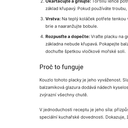
Okartáčujte a grilujte:
Tortillu lehce pot
základ křupavý. Pokud používáte troubu,
Vrstva:
Na teplý koláček potřete tenkou
brie a naaranžujte bobule.
Rozpusťte a dopečte:
Vraťte placku na gr
základna nebude křupavá. Pokapejte bal
dochuťte špetkou vločkové mořské soli.
Proč to funguje
Kouzlo tohoto placky je jeho vyváženost. Sl
balzamiková glazura dodává nádech kyselost
zvýrazní všechny chutě.
V jednoduchosti receptu je jeho síla: přizp
speciální kuchařské dovednosti. Dokazuje, 