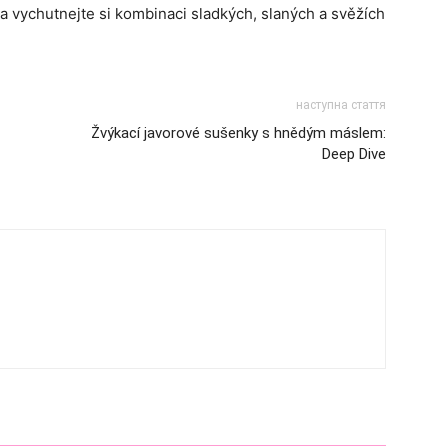
 a vychutnejte si kombinaci sladkých, slaných a svěžích
наступна стаття
Žvýkací javorové sušenky s hnědým máslem:
Deep Dive