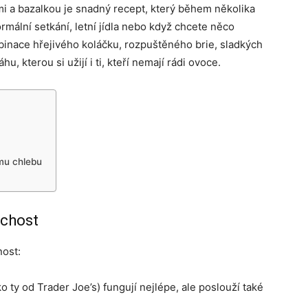
mi a bazalkou je snadný recept, který během několika
rmální setkání, letní jídla nebo když chcete něco
ombinace hřejivého koláčku, rozpuštěného brie, sladkých
, kterou si užijí i ti, kteří nemají rádi ovoce.
mu chlebu
uchost
nost:
 ty od Trader Joe’s) fungují nejlépe, ale poslouží také