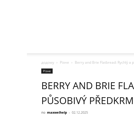
додому
Різне
Berry and Brie Flatbread: Rychlý a
Різне
BERRY AND BRIE FL
PŮSOBIVÝ PŘEDKRM
по
maxwelhelp
-
02.12.2025