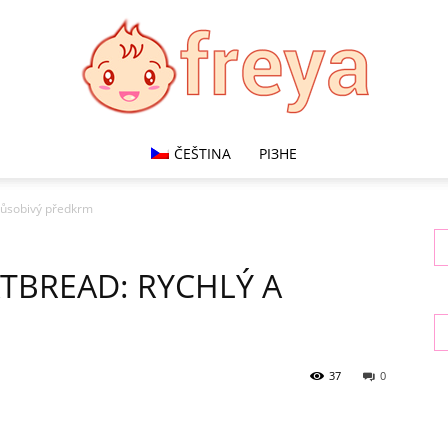
ČEŠTINA
РІЗНЕ
Freya
 působivý předkrm
ATBREAD: RYCHLÝ A
37
0