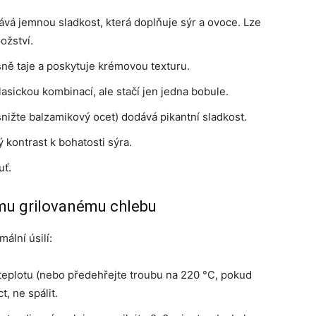
á jemnou sladkost, která doplňuje sýr a ovoce. Lze
ožství.
ně taje a poskytuje krémovou texturu.
lasickou kombinací, ale stačí jen jedna bobule.
ižte balzamikový ocet) dodává pikantní sladkost.
 kontrast k bohatosti sýra.
uť.
mu grilovanému chlebu
ální úsilí:
 teplotu (nebo předehřejte troubu na 220 °C, pokud
t, ne spálit.