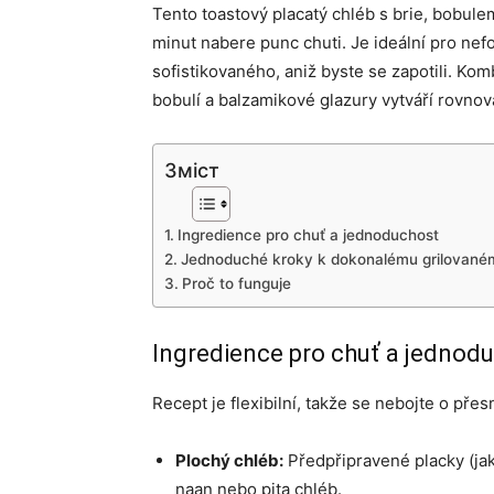
Tento toastový placatý chléb s brie, bobule
minut nabere punc chuti. Je ideální pro nefo
sofistikovaného, ​​aniž byste se zapotili. K
bobulí a balzamikové glazury vytváří rovnováhu
Зміст
Ingredience pro chuť a jednoduchost
Jednoduché kroky k dokonalému grilované
Proč to funguje
Ingredience pro chuť a jednod
Recept je flexibilní, takže se nebojte o přes
Plochý chléb:
Předpřipravené placky (jako
naan nebo pita chléb.