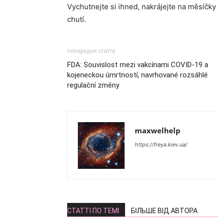
Vychutnejte si ihned, nakrájejte na měsíčky
chutí.
попередня стаття
FDA: Souvislost mezi vakcínami COVID-19 a
kojeneckou úmrtností, navrhované rozsáhlé
regulační změny
maxwelhelp
https://freya.kiev.ua/
СТАТТІ ПО ТЕМІ
БІЛЬШЕ ВІД АВТОРА