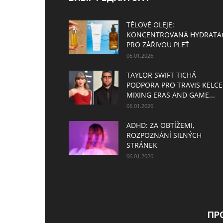
TĚLOVÉ OLEJE:
KONCENTROVANÁ HYDRATA
PRO ZÁŘIVOU PLEŤ
06.01.2026
TAYLOR SWIFT TICHÁ
PODPORA PRO TRAVIS KELCE
MIXING ERAS AND GAME...
06.01.2026
ADHD: ZA OBTÍŽEMI,
ROZPOZNÁNÍ SILNÝCH
STRÁNEK
06.01.2026
ПР