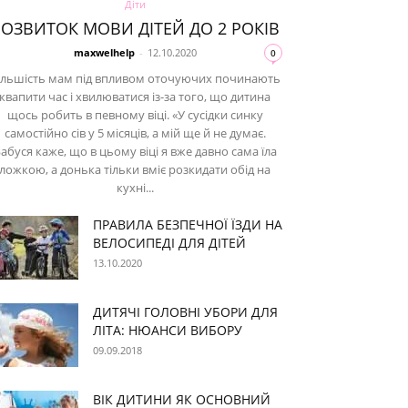
Діти
РОЗВИТОК МОВИ ДІТЕЙ ДО 2 РОКІВ
maxwelhelp
-
12.10.2020
0
ільшість мам під впливом оточуючих починають
квапити час і хвилюватися із-за того, що дитина
щось робить в певному віці. «У сусідки синку
самостійно сів у 5 місяців, а мій ще й не думає.
абуся каже, що в цьому віці я вже давно сама їла
ложкою, а донька тільки вміє розкидати обід на
кухні...
ПРАВИЛА БЕЗПЕЧНОЇ ЇЗДИ НА
ВЕЛОСИПЕДІ ДЛЯ ДІТЕЙ
13.10.2020
ДИТЯЧІ ГОЛОВНІ УБОРИ ДЛЯ
ЛІТА: НЮАНСИ ВИБОРУ
09.09.2018
ВІК ДИТИНИ ЯК ОСНОВНИЙ