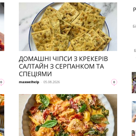
знаменитостей
Б
Б
ДОМАШНІ ЧІПСИ З КРЕКЕРІВ
САЛТАЙН З СЕРПАНКОМ ТА
СПЕЦІЯМИ
maxwelhelp
-
05.08.2026
0
0