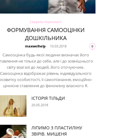
Секрети психології
ФОРМУВАННЯ САМООЦІНКИ
ДОШКІЛЬНИКА
maxwelhelp
-
10.03.2018
0
Самооцінка будь-якої людини визначає його
ставлення не тільки до себе, але і до зовнішнього
світу взагалі до людей, його оточуючим.
Самооцінка відображає рівень індивідуального
розвитку особистості, її самопізнання, емоційно-
ціннісне ставлення до феномену власного Я.
ІСТОРІЯ ТІЛЬДИ
20.05.2018
ЛІПИМО З ПЛАСТИЛІНУ
ЗВІРІВ. МИШЕНЯ