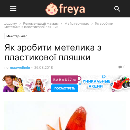
додому
Рекомендації мамам
Майстер-клас
Як зробити
метелика з пластикової пляшки
Майстер-клас
Як зробити метелика з
пластикової пляшки
0
по
maxwelhelp
-
26.03.2018