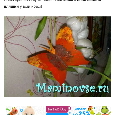
пляшки
у всій красі!