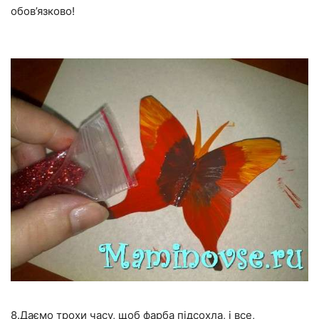
обов’язково!
8.Даємо трохи часу, щоб фарба підсохла, і все,