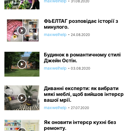
maxwelhelp
-
31.08.2020
ФЬЕЛТАГ розповідає історії з
минулого.
maxwelhelp
-
24.08.2020
Будинок в романтичному стилі
Джейн Остін.
maxwelhelp
-
03.08.2020
Диванні експерти: як вибрати
мякі меблі, щоб вийшов інтерєр
вашої мрії.
maxwelhelp
-
27.07.2020
Як оновити інтерєр кухні без
ремонту.