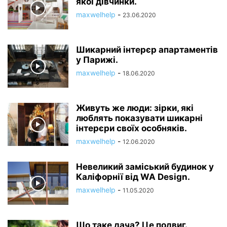
якої дівчинки.
maxwelhelp
-
23.06.2020
Шикарний інтерєр апартаментів
у Парижі.
maxwelhelp
-
18.06.2020
Живуть же люди: зірки, які
люблять показувати шикарні
інтерєри своїх особняків.
maxwelhelp
-
12.06.2020
Невеликий заміський будинок у
Каліфорнії від WA Design.
maxwelhelp
-
11.05.2020
Що таке дача? Це подвиг.