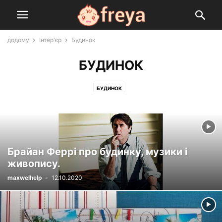
додому
Інтер'єр
Будинок
БУДИНОК
БУДИНОК
Брайан Феррі про будинку, музики і
живопису.
maxwelhelp
-
12.10.2020