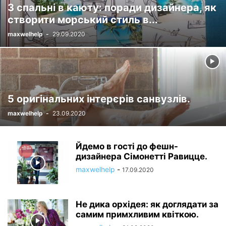
З спальні в каюту: поради дизайнера, як
створити морський стиль в...
maxwelhelp
-
29.09.2020
5 оригінальних інтерєрів санвузлів.
maxwelhelp
-
23.09.2020
Йдемо в гості до фешн-
дизайнера Сімонетті Равицце.
maxwelhelp
-
17.09.2020
Не дика орхідея: як доглядати за
самим примхливим квіткою.