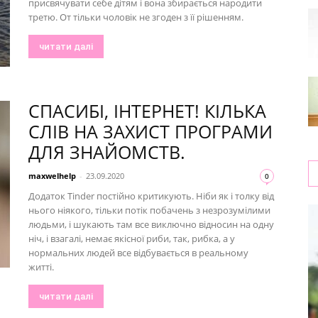
присвячувати себе дітям і вона збирається народити
третю. От тільки чоловік не згоден з її рішенням.
читати далі
СПАСИБІ, ІНТЕРНЕТ! КІЛЬКА
СЛІВ НА ЗАХИСТ ПРОГРАМИ
ДЛЯ ЗНАЙОМСТВ.
maxwelhelp
-
23.09.2020
0
Додаток Tinder постійно критикують. Ніби як і толку від
нього ніякого, тільки потік побачень з незрозумілими
людьми, і шукають там все виключно відносин на одну
ніч, і взагалі, немає якісної риби, так, рибка, а у
нормальних людей все відбувається в реальному
житті.
читати далі