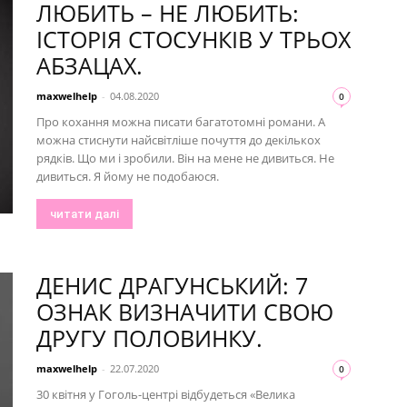
ЛЮБИТЬ – НЕ ЛЮБИТЬ:
ІСТОРІЯ СТОСУНКІВ У ТРЬОХ
АБЗАЦАХ.
maxwelhelp
-
04.08.2020
0
Про кохання можна писати багатотомні романи. А
можна стиснути найсвітліше почуття до декількох
рядків. Що ми і зробили. Він на мене не дивиться. Не
дивиться. Я йому не подобаюся.
читати далі
ДЕНИС ДРАГУНСЬКИЙ: 7
ОЗНАК ВИЗНАЧИТИ СВОЮ
ДРУГУ ПОЛОВИНКУ.
maxwelhelp
-
22.07.2020
0
30 квітня у Гоголь-центрі відбудеться «Велика