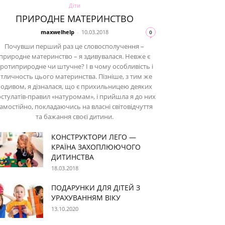
Діти
ПРИРОДНЕ МАТЕРИНСТВО
maxwelhelp
-
10.03.2018
0
Почувши перший раз це словосполучення –
природне материнство – я здивувалася. Невже є
ротиприродне чи штучне? І в чому особливість і
тличность цього материнства. Пізніше, з тим же
одивом, я дізналася, що є прихильницею деяких
стулатів-правил «натуромам», і прийшла я до них
амостійно, покладаючись на власні світовідчуття
та бажання своєї дитини.
КОНСТРУКТОРИ ЛЕГО —
КРАЇНА ЗАХОПЛЮЮЧОГО
ДИТИНСТВА
18.03.2018
ПОДАРУНКИ ДЛЯ ДІТЕЙ З
УРАХУВАННЯМ ВІКУ
13.10.2020