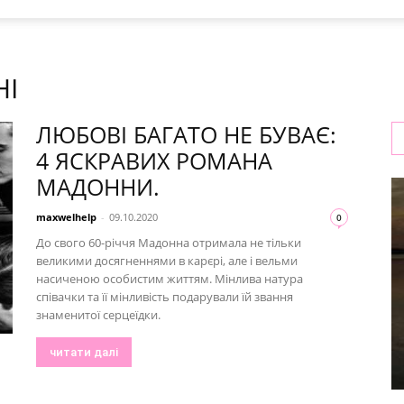
НІ
ЛЮБОВІ БАГАТО НЕ БУВАЄ:
4 ЯСКРАВИХ РОМАНА
МАДОННИ.
maxwelhelp
-
09.10.2020
0
До свого 60-річчя Мадонна отримала не тільки
великими досягненнями в карєрі, але і вельми
насиченою особистим життям. Мінлива натура
співачки та її мінливість подарували їй звання
знаменитої серцеїдки.
читати далі