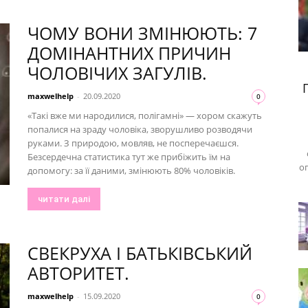
ЧОМУ ВОНИ ЗМІНЮЮТЬ: 7
ДОМІНАНТНИХ ПРИЧИН
ЧОЛОВІЧИХ ЗАГУЛІВ.
maxwelhelp
-
20.09.2020
0
«Такі вже ми народилися, полігамні» — хором скажуть
попалися на зраду чоловіка, зворушливо розводячи
руками. З природою, мовляв, не посперечаєшся.
Безсердечна статистика тут же прибіжить їм на
оп
допомогу: за її даними, змінюють 80% чоловіків.
читати далі
СВЕКРУХА І БАТЬКІВСЬКИЙ
АВТОРИТЕТ.
maxwelhelp
-
15.09.2020
0