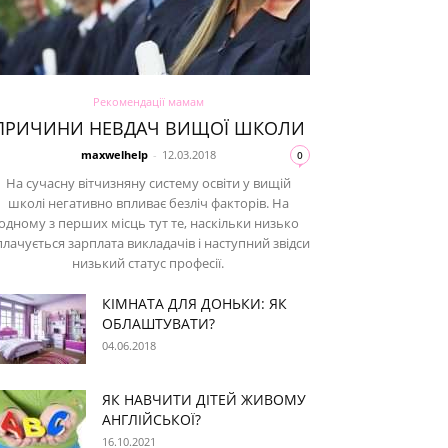
Рекомендації мамам
ПРИЧИНИ НЕВДАЧ ВИЩОЇ ШКОЛИ
maxwelhelp
-
12.03.2018
0
На сучасну вітчизняну систему освіти у вищій
школі негативно впливає безліч факторів. На
одному з перших місць тут те, наскільки низько
лачується зарплата викладачів і наступний звідси
низький статус професії.
КІМНАТА ДЛЯ ДОНЬКИ: ЯК
ОБЛАШТУВАТИ?
04.06.2018
ЯК НАВЧИТИ ДІТЕЙ ЖИВОМУ
АНГЛІЙСЬКОЇ?
16.10.2021