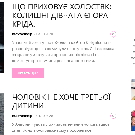
ЩО ПРИХОВУЄ ХОЛОСТЯК:
КОЛИШНІ ДІВЧАТА ЄГОРА
КРІДА.
maxwelhelp
-
08.10.2020
0
п
Учасник 6 сезону шоу «Холостяк» Єгор Крід ніколи не
о
розповідає про своїх минулих стосунках. Співак вважає
п
за краще умовчувати про колишніх дівчат і не
по
коментує про причини розставання з ними.
с
читати далі
ЧОЛОВІК НЕ ХОЧЕ ТРЕТЬОЇ
ДИТИНИ.
maxwelhelp
-
04.10.2020
0
У Альбіни чудова сімя - забезпечений чоловік і двоє
дітей. Жінці по-справжньому подобається