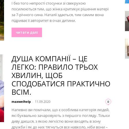
І без того непрості стосунки зі свекрухою
посилюються тим, що жінка критикує рішення матері
за 7-річного сина. Наталії здається, тим самим вона
підриває її авторитет в очах дитини.
читати далі
ДУША КОМПАНІЇ – ЦЕ
ЛЕГКО: ПРАВИЛО ТРЬОХ
ХВИЛИН, ЩОБ
СПОДОБАТИСЯ ПРАКТИЧНО
ВСІМ.
maxwelhelp
-
11.09.2020
0
Напевно ви помічали, що є особлива категорія людей,
які буквально зачаровують з першого погляду. Тільки
диву даєшся, з якою легкістю вони входять в зону
дружби і як до них тягнуться все навколо, ніби вони –