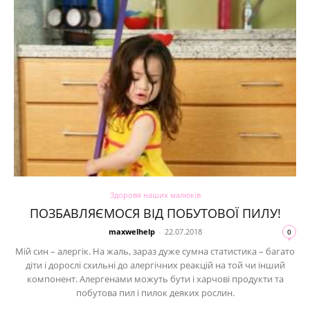
Здоровя наших малюків
ПОЗБАВЛЯЄМОСЯ ВІД ПОБУТОВОЇ ПИЛУ!
maxwelhelp
-
22.07.2018
0
Мій син – алергік. На жаль, зараз дуже сумна статистика – багато
діти і дорослі схильні до алергічних реакцій на той чи інший
компонент. Алергенами можуть бути і харчові продукти та
побутова пил і пилок деяких рослин.