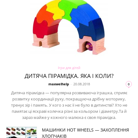
та
новини
Ігри для дітей
знаменитостей
ДИТЯЧА ПІРАМІДКА. ЯКА І КОЛИ?
maxwelhelp
-
20.08.2018
0
Дитяча пірамідка — популярна розвиваюча іграшка, сприяє
розвитку координації руху, покращуюча дрібну моторику,
тренує зір і память. У кого з нас її не було в дитинстві? Хто не
памятає ці яскраві колечка різні за кольором і діаметру.Та й
зараз майже у кожного малюка є своя пірамідка.
МАШИНКИ HOT WHEELS — ЗАХОПЛЕННЯ
ХЛОПЧАКІВ