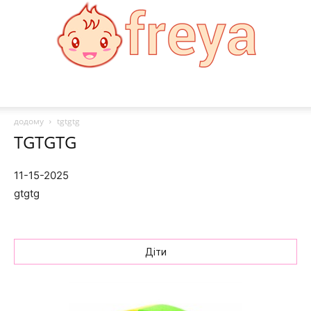
Freya:
додому
tgtgtg
TGTGTG
Мода,
11-15-2025
gtgtg
здоровя,
Діти
рецепти