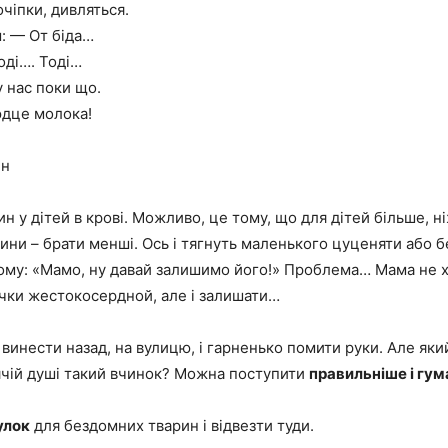
чіпки, дивляться.
: — От біда…
тоді…. Тоді…
 нас поки що.
юдце молока!
ин
н у дітей в крові. Можливо, це тому, що для дітей більше, н
ини – брати менші. Ось і тягнуть маленького цуценяти або 
ому: «Мамо, ну давай залишимо його!» Проблема… Мама не х
очки жестокосердной, але і залишати…
: винести назад, на вулицю, і гарненько помити руки. Але як
ячій душі такий вчинок? Можна поступити
правильніше і гу
улок
для бездомних тварин і відвезти туди.