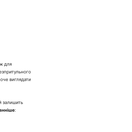
іж для
безпритульного
оче виглядати
ий залишить
манніше
: