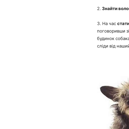
2.
Знайти воло
3. На час
стат
поговоривши з
будинок собака
сліди від наши