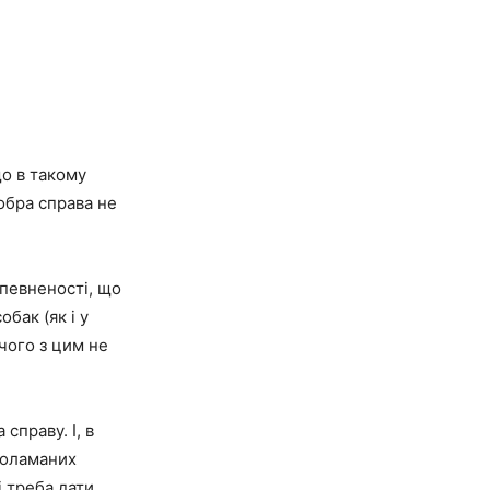
що в такому
добра справа не
впевненості, що
бак (як і у
чого з цим не
справу. І, в
 поламаних
ці треба дати