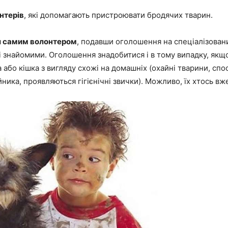
нтерів
, які допомагають пристроювати бродячих тварин.
и самим волонтером
, подавши оголошення на спеціалізован
і знайомими.
Оголошення знадобитися і в тому випадку, якщ
 або кішка з вигляду схожі на домашніх (охайні тварини, спо
йника, проявляються гігієнічні звички). Можливо, їх хтось в