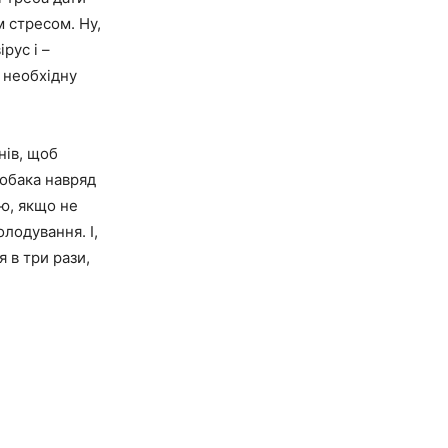
м стресом. Ну,
рус і –
ю необхідну
нів, щоб
собака навряд
ю, якщо не
лодування. І,
 в три рази,