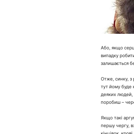
Або, якщо серц
випадку робити
залишається бе
Отже, синку, 
тут йому буде 
деяких людей, 
поробиш – чере
Якщо такі аргум
першу чергу, в
кінцівок, крові