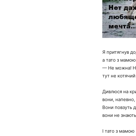
Я притягнув д
а тато з мамою
— Не можна! Не
тут не котячий
Дивлюся на кр
вони, напевно, 
Вони повзуть д
вони не знают
І тато з мамою