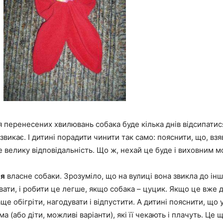
 перенесених хвилювань собака буде кілька днів відсипатися
 звикає. І дитині порадити чинити так само: пояснити, що, вз
бе велику відповідальність. Що ж, нехай це буде і виховним 
ня
власне собаки. Зрозуміло, що на вулиці вона звикла до інш
ати, і робити це легше, якщо собака – цуцик. Якщо це вже
ще обігріти, нагодувати і відпустити. А дитині пояснити, що 
а (або діти, можливі варіанти), які її чекають і плачуть. Це