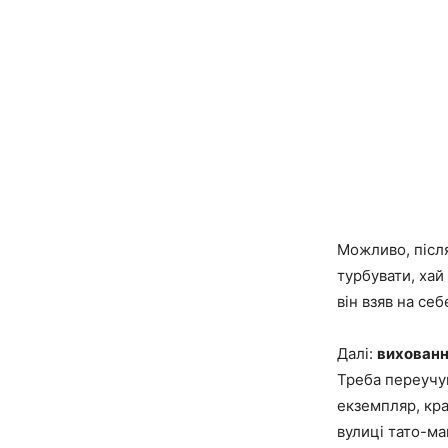
Можливо, після
турбувати, хай
він взяв на се
Далі:
вихован
Треба переучув
екземпляр, кра
вулиці тато-мам