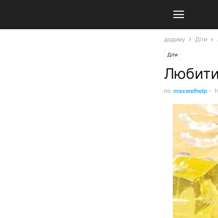
додому
Діти
Діти
Любити 
по
maxwelhelp
-
1