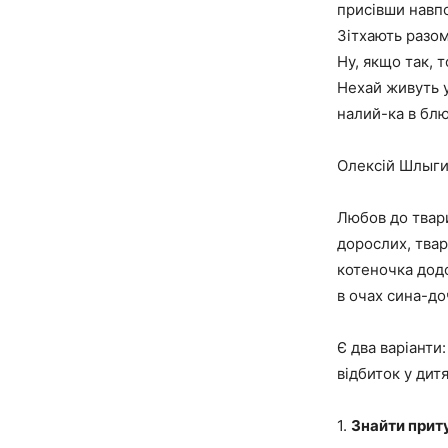
присівши навпо
Зітхають разом
Ну, якщо так, 
Нехай живуть у
налий-ка в бл
Олексій Шлыг
Любов до твари
дорослих, твар
котеночка дод
в очах сина-д
Є два варіанти
відбиток у дит
1.
Знайти прит