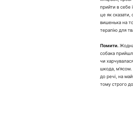
прийти в себе 
це як сказати, 
вишенька на то
терапію для тв
Помити.
Жодна 
собака прийшл
чи харчувалас
шкода, м’ясом.
до речі,
на май
тому строго до