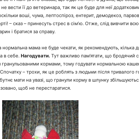
і не вести її до ветеринара, так як це буде для неї додаткови
оскільки воші, чума, лептоспіроз, ентерит, демодекоз, парвові
рті! – сказ – принесуть стрес в сім’ю. Отже, слід вивчити вс
арин і братися за справу.
нормальна мама не буде чекати, як рекомендують, кілька д
а в себе.
Нагодувати.
Тут важливо пам’ятати, що бродячий 
я гранульованими кормами, тому годувати нормальною каше
 Спочатку – трохи, як це роблять з людьми після тривалого го
бутнє мати на увазі, що гранули корму в шлунку збільшуються
зовано, щоб не перестаратися.