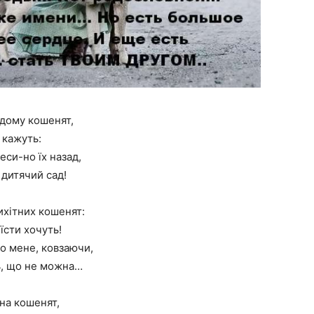
одому кошенят,
 кажуть:
си-но їх назад,
 дитячий сад!
ихітних кошенят:
їсти хочуть!
о мене, ковзаючи,
ь, що не можна…
 на кошенят,