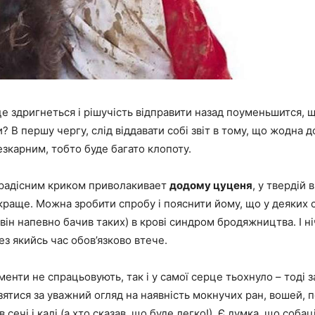
е здригнеться і рішучість відправити назад поуменьшится, 
? В першу чергу, слід віддавати собі звіт в тому, що жодна 
зкарним, тобто буде багато клопоту.
з радісним криком приволакивает
додому цуценя
, у твердій 
краще. Можна зробити спробу і пояснити йому, що у деяких со
він напевно бачив таких) в крові синдром бродяжництва. І ні
з якийсь час обов’язково втече.
енти не спрацьовують, так і у самої серце тьохнуло – тоді за 
зятися за уважний огляд на наявність мокнучих ран, вошей,
 в сечі і калі (а хто сказав, що буде легко!). Є думка, що соба