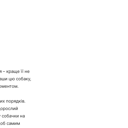
 – краще її не
явши цю собаку,
моментом.
их порядків.
 дорослий
у собачки на
 щоб самим