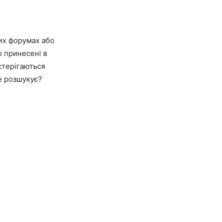
их форумах або
о принесені в
стерігаються
же розшукує?