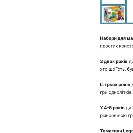
Набори для ма
простих констр
З двох років
ди
хто що їсть, б
Із трьох років
д
гри однолітків.
У 4-5 років
дит
різнобічною гр
Тематики Lego