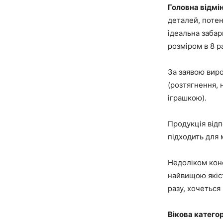
Головна відмін
деталей, потен
ідеальна забар
розміром в 8 р
За заявою виро
(розтягнення, 
іграшкою).
Продукція відп
підходить для 
Недоліком конс
найвищою якіс
разу, хочеться
Вікова катего