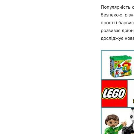
Популярність к
безпекою, різн
прості і барвис
розвиває дрібн
досліджує нов