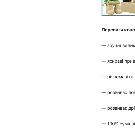
Переваги конс
— зручні великі
— яскраві прив
— різноманітні
— розвиває лог
— розвиває дрі
— 100% сумісні