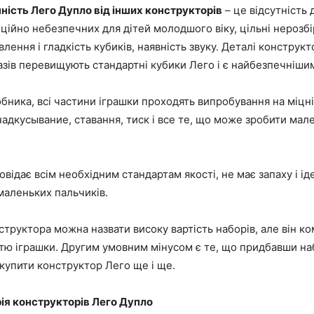
ність Лего Дупло від інших конструкторів
– це відсутність 
ційно небезпечних для дітей молодшого віку, цільні нерозбір
влення і гладкість кубиків, наявність звуку. Деталі конструкт
азів перевищують стандартні кубики Лего і є найбезпечнішими
бника, всі частини іграшки проходять випробування на міцн
надкусывание, ставання, тиск і все те, що може зробити мал
овідає всім необхідним стандартам якості, не має запаху і і
маленьких пальчиків.
труктора можна назвати високу вартість наборів, але він к
тю іграшки. Другим умовним мінусом є те, що придбавши на
 купити конструктор Лего ще і ще.
рія конструкторів Лего Дупло