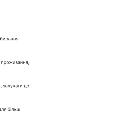
збирання
е проживання,
, залучати до
для більш