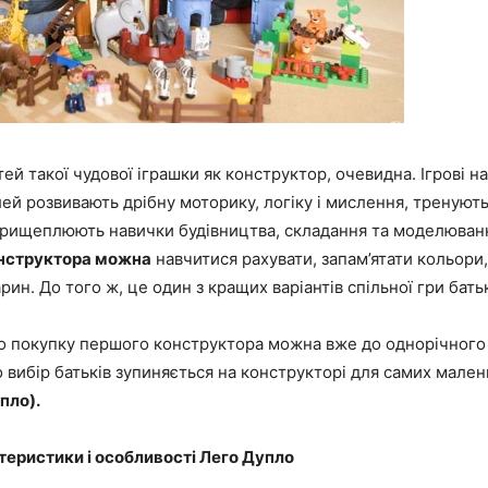
тей такої чудової іграшки як конструктор, очевидна. Ігрові н
лей розвивають дрібну моторику, логіку і мислення, тренують
прищеплюють навички будівництва, складання та моделюван
нструктора можна
навчитися рахувати, запам’ятати кольори,
рин. До того ж, це один з кращих варіантів спільної гри бать
о покупку першого конструктора можна вже до однорічного в
 вибір батьків зупиняється на конструкторі для самих мале
пло).
теристики і особливості Лего Дупло