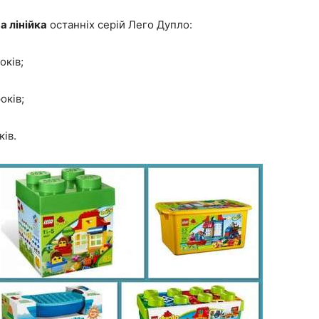
а лінійка
останніх серій Лего Дупло:
оків;
оків;
ків.