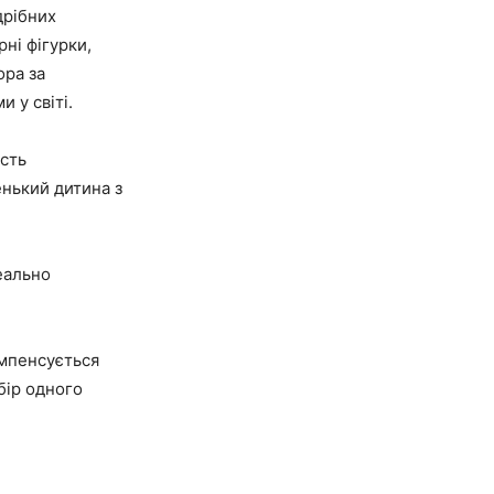
дрібних
ні фігурки,
ора за
 у світі.
ість
енький дитина з
деально
омпенсується
бір одного