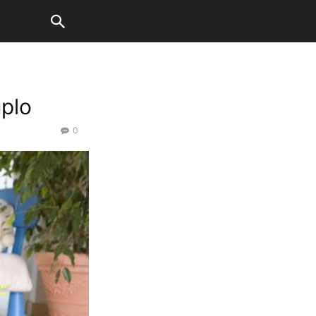
plo
0