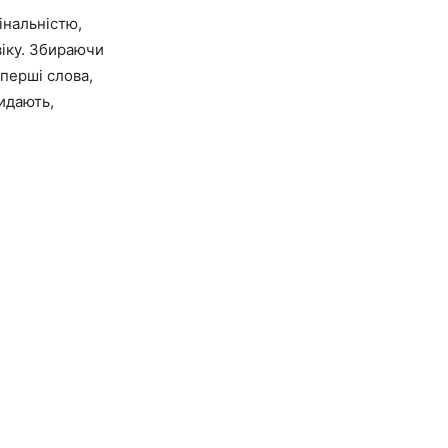
інальністю,
віку. Збираючи
 перші слова,
видають,