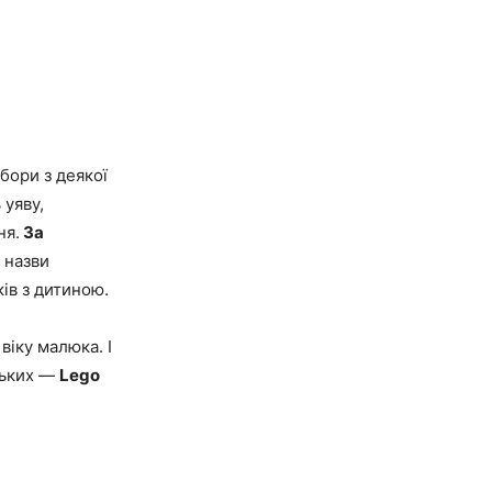
абори з деякої
 уяву,
ня.
За
 назви
ків з дитиною.
іку малюка. І
ньких —
Lego