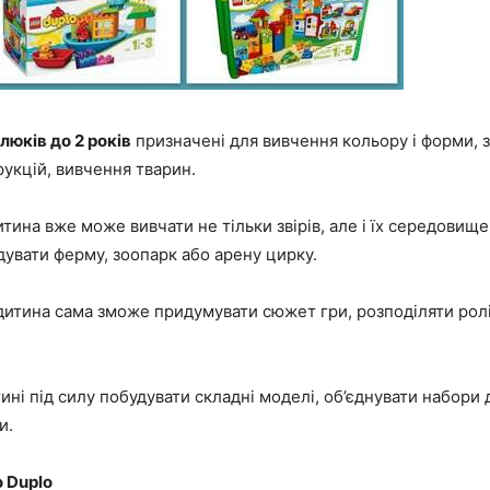
люків до 2 років
призначені для вивчення кольору і форми, 
укцій, вивчення тварин.
тина вже може вивчати не тільки звірів, але і їх середовищ
удувати ферму, зоопарк або арену цирку.
итина сама зможе придумувати сюжет гри, розподіляти ролі
ині під силу побудувати складні моделі, об’єднувати набори 
и.
 Duplo