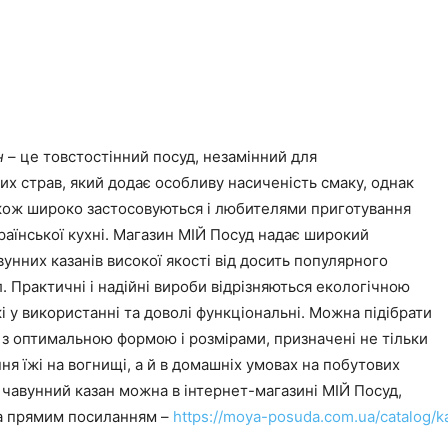
н
– це товстостінний посуд, незамінний для
них страв, який додає особливу насиченість смаку, однак
акож широко застосовуються і любителями приготування
раїнської кухні. Магазин МІЙ Посуд надає широкий
унних казанів високої якості від досить популярного
. Практичні і надійні вироби відрізняються екологічною
і у використанні та доволі функціональні. Можна підібрати
 з оптимальною формою і розмірами, призначені не тільки
ня їжі на вогнищі, а й в домашніх умовах на побутових
 чавунний казан можна в інтернет-магазині МІЙ Посуд,
а прямим посиланням –
https://moya-posuda.com.ua/catalog/k