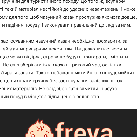
м зручний для туристичного походу. До того ж, всупереч
ті такий матеріал нестійкий до ударних навантажень, і може
тому для того щоб чавунний казан прослужив якомога довше,
ти падіння посуду, і виконувати правильний догляд за ним.
застосуванням чавунний казан необхідно прожарити, за
лей з антипригарним покриттям. Це дозволить створити
щає чавун від іржі, страви не будуть пригорати, і містити
 Не слід зберігати їжу в казані тривалий час, оскільки
 вбирати запахи. Також небажано мити його в посудомийних
 це виконати вручну без застосування залізних щіток і
ивних матеріалів. Не слід зберігати вимитий і насухо
ний посуд в місцях з підвищеною вологістю.