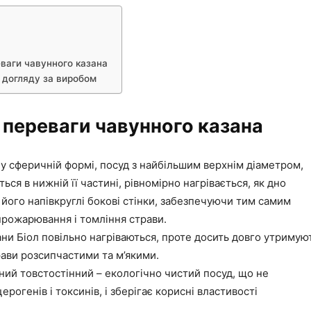
еваги чавунного казана
 догляду за виробом
 переваги чавунного казана
у сферичній формі, посуд з найбільшим верхнім діаметром,
ься в нижній її частині, рівномірно нагрівається, як дно
і його напівкруглі бокові стінки, забезпечуючи тим самим
рожарювання і томління страви.
ани Біол повільно нагріваються, проте досить довго утримую
ави розсипчастими та м’якими.
ний товстостінний – екологічно чистий посуд, що не
ерогенів і токсинів, і зберігає корисні властивості