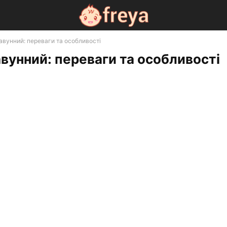
авунний: переваги та особливості
авунний: переваги та особливості