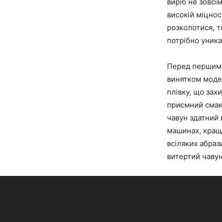
виріб не зовсі
високій міцнос
розколотися, 
потрібно уника
Перед першим 
винятком моде
плівку, що захи
приємний смак.
чавун здатний
машинах, краще
всіляких абраз
витертий чавун