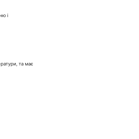
ню і
ератури, та має