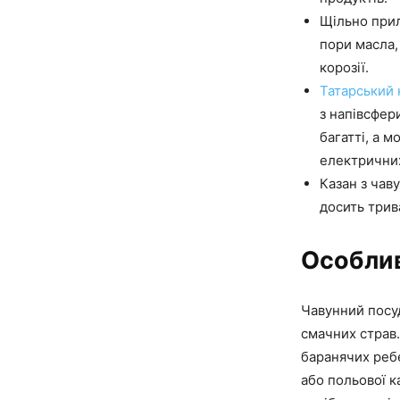
Щільно прил
пори масла,
корозії.
Татарський 
з напівсфер
багатті, а 
електричних
Казан з чав
досить трив
Особлив
Чавунний посу
смачних страв.
баранячих ребе
або польової к