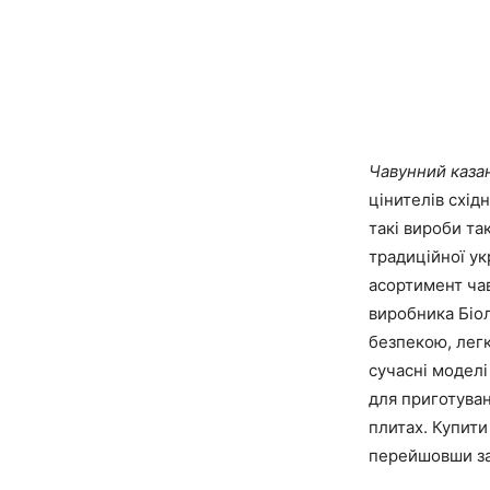
Чавунний каза
цінителів схід
такі вироби т
традиційної ук
асортимент чав
виробника Біол
безпекою, легк
сучасні моделі
для приготуван
плитах. Купити
перейшовши з