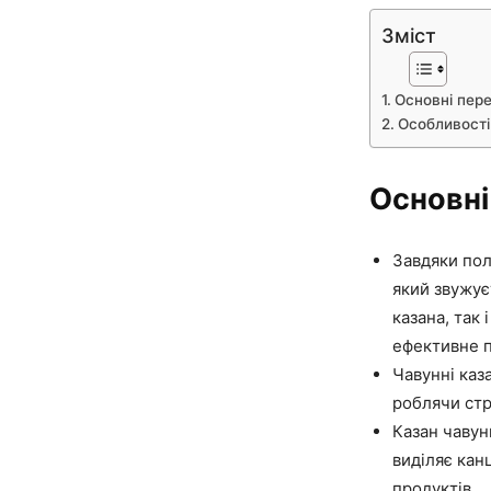
Зміст
Основні пер
Особливості
Основні
Завдяки пол
який звужуєт
казана, так 
ефективне п
Чавунні каз
роблячи стр
Казан чавун
виділяє канц
продуктів.