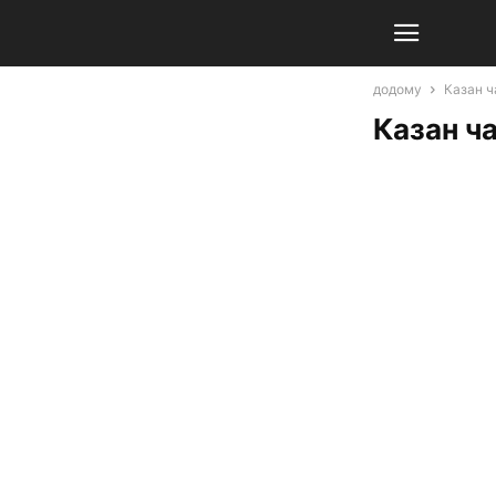
додому
Казан ч
Казан ч