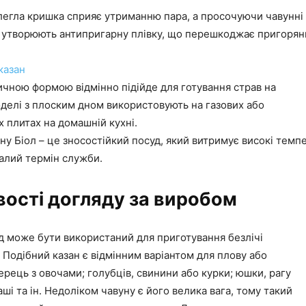
егла кришка сприяє утриманню пара, а просочуючи чавунні
 утворюють антипригарну плівку, що перешкоджає пригорян
казан
ичною формою відмінно підійде для готування страв на
моделі з плоским дном використовують на газових або
 плитах на домашній кухні.
уну Біол – це зносостійкий посуд, який витримує високі темп
алий термін служби.
ості догляду за виробом
д може бути використаний для приготування безлічі
 Подібний казан є відмінним варіантом для плову або
рець з овочами; голубців, свинини або курки; юшки, рагу
аші та ін. Недоліком чавуну є його велика вага, тому такий