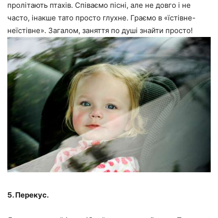
пролітають птахів. Співаємо пісні, але не довго і не
часто, інакше тато просто глухне. Граємо в «їстівне-
неїстівне». Загалом, заняття по душі знайти просто!
5. Перекус.