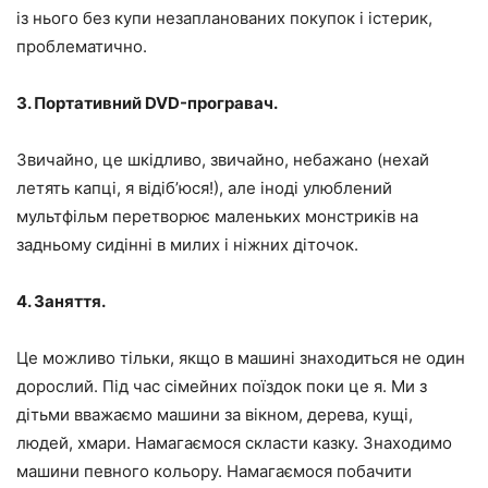
із нього без купи незапланованих покупок і істерик,
проблематично.
3. Портативний DVD-програвач.
Звичайно, це шкідливо, звичайно, небажано (нехай
летять капці, я відіб’юся!), але іноді улюблений
мультфільм перетворює маленьких монстриків на
задньому сидінні в милих і ніжних діточок.
4. Заняття.
Це можливо тільки, якщо в машині знаходиться не один
дорослий. Під час сімейних поїздок поки це я. Ми з
дітьми вважаємо машини за вікном, дерева, кущі,
людей, хмари. Намагаємося скласти казку. Знаходимо
машини певного кольору. Намагаємося побачити