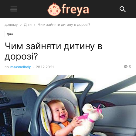
додому
Діти
Чим зайняти дитину в дорозі?
Діти
Чим зайняти дитину в
дорозі?
0
по
maxwelhelp
-
28.12.2021