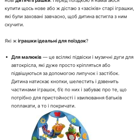
нові
дитячі іграшки
. Перед поїздкою я намагаюся
купити щось нове або ж дістаю з «засіків» старі іграшки,
які були заховані завчасно, щоб дитина встигла з ним
скучити.
Які ж
іграшки ідеальні для поїздок
?
Для малюків
— це всілякі підвіски і музичні дуги для
автокрісла, які дуже просто кріпляться або
підвішуються за допомогою липучок і застібок.
Дитина натискає кнопки, шелестить і дзвенить
частинами іграшок, б’є по них і забуває про те, що
потрібно для пристойності і хвилювання батьків
поплакати, а то і покричати.