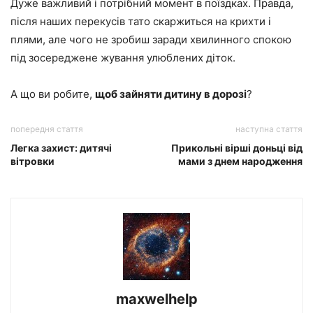
Дуже важливий і потрібний момент в поїздках. Правда,
після наших перекусів тато скаржиться на крихти і
плями, але чого не зробиш заради хвилинного спокою
під зосереджене жування улюблених діток.
А що ви робите,
щоб зайняти дитину в дорозі
?
попередня стаття
наступна стаття
Легка захист: дитячі
Прикольні вірші доньці від
вітровки
мами з днем народження
maxwelhelp