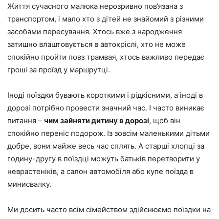
Життя сучасного малюка нерозривно пов’язана з
транспортом, і мало хто з дітей не знайомий з різними
засобами пересування. Хтось вже з народження
затишно влаштовується в автокріслі, хто не може
спокійно пройти повз трамвая, хтось важливо передає
гроші за проїзд у маршрутці.
Іноді поїздки бувають короткими і рідкісними, а іноді в
дорозі потрібно провести значний час. І часто виникає
питання –
чим зайняти дитину в дорозі
, щоб він
спокійно переніс подорож.
Із зовсім маленькими дітьми
добре, вони майже весь час сплять. А старші хлопці за
годину-другу в поїздці можуть батьків перетворити у
неврастеніків, а салон автомобіля або купе поїзда в
минисвалку.
Ми досить часто всім сімейством здійснюємо поїздки на