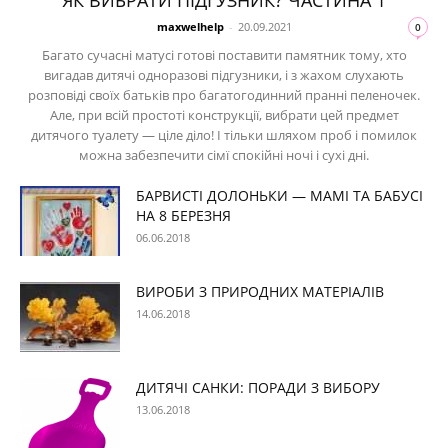
maxwelhelp
-
20.09.2021
0
Багато сучасні матусі готові поставити памятник тому, хто
вигадав дитячі одноразові підгузники, і з жахом слухають
розповіді своїх батьків про багатогодинний пранні пеленочек.
Але, при всій простоті конструкції, вибрати цей предмет
дитячого туалету — ціле діло! І тільки шляхом проб і помилок
можна забезпечити сімї спокійні ночі і сухі дні.
БАРВИСТІ ДОЛОНЬКИ — МАМІ ТА БАБУСІ
НА 8 БЕРЕЗНЯ
06.06.2018
ВИРОБИ З ПРИРОДНИХ МАТЕРІАЛІВ
14.06.2018
ДИТЯЧІ САНКИ: ПОРАДИ З ВИБОРУ
13.06.2018