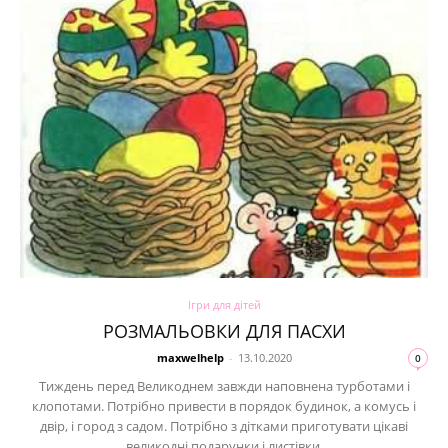
Ігри для дітей
РОЗМАЛЬОВКИ ДЛЯ ПАСХИ
maxwelhelp
-
13.10.2020
0
Тиждень перед Великоднем завжди наповнена турботами і
клопотами. Потрібно привести в порядок будинок, а комусь і
двір, і город з садом. Потрібно з дітками приготувати цікаві
великодні подарунки і листівки.