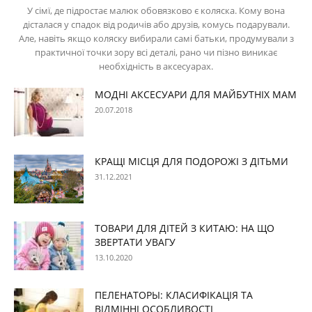
У сімї, де підростає малюк обовязково є коляска. Кому вона
дісталася у спадок від родичів або друзів, комусь подарували.
Але, навіть якщо коляску вибирали самі батьки, продумували з
практичної точки зору всі деталі, рано чи пізно виникає
необхідність в аксесуарах.
МОДНІ АКСЕСУАРИ ДЛЯ МАЙБУТНІХ МАМ
20.07.2018
КРАЩІ МІСЦЯ ДЛЯ ПОДОРОЖІ З ДІТЬМИ
31.12.2021
ТОВАРИ ДЛЯ ДІТЕЙ З КИТАЮ: НА ЩО
ЗВЕРТАТИ УВАГУ
13.10.2020
ПЕЛЕНАТОРЫ: КЛАСИФІКАЦІЯ ТА
ВІДМІННІ ОСОБЛИВОСТІ