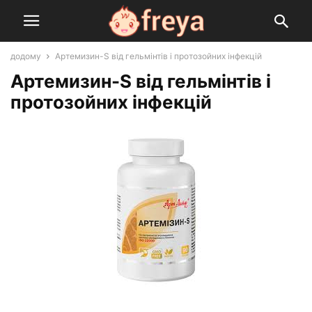
додому
Артемизин-S від гельмінтів і протозойних інфекцій
Артемизин-S від гельмінтів і
протозойних інфекцій