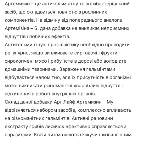
Артемизин – це антигельмінтну та антибактеріальний
засіб, що складається повністю з рослинних
компонентів. На відміну від попереднього аналога
Артемізіна – S, дана добавка не викликає неприємних
відчуттів і побічних ефектів.
Антигельминтную профілактику необхідно проводити
регулярно, якщо ви вживаєте сирі овочі і фрукти,
сирокопчені м’ясо і рибу, їсте в дорозі або володієте
домашніми тваринами. Зараження гельмінтами
відбувається непомітно, але їх присутність в організмі
може викликати різноманітні хворобливі відчуття і
відхилення в роботі внутрішніх органів.
Склад даної добавки Арт Лайф Артемизин – Му
відрізняється набором засобів, комплексно впливають
на різноманітних гельмінтів. Активні речовини
екстракту грибів лисичок ефективно справляється з
паразитами. Квіти пижма мають в’яжучи і жовчогінним