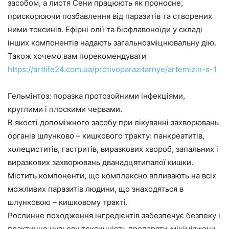
засобом, а листя Сени працюють як проносне,
прискорюючи позбавлення від паразитів та створених
ними токсинів. Ефірні олії та біофлавоноїди у складі
інших компонентів надають загальнозміцнювальну дію.
Також хочемо вам порекомендувати
https://artlife24.com.ua/protivoparazitarnye/artemizin-s-1
Гельмінтоз: поразка протозойними інфекціями,
круглими і плоскими червами.
В якості допоміжного засобу при лікуванні захворювань
органів шлунково – кишкового тракту: панкреатитів,
холециститів, гастритів, виразкових хвороб, запальних і
виразкових захворювань дванадцятипалої кишки.
Містить компоненти, що комплексно впливають на всіх
можливих паразитів людини, що знаходяться в
шлунковою – кишковому тракті.
Рослинне походження інгредієнтів забезпечує безпеку і
практично нульову токсичність препарату, мінімізуючи