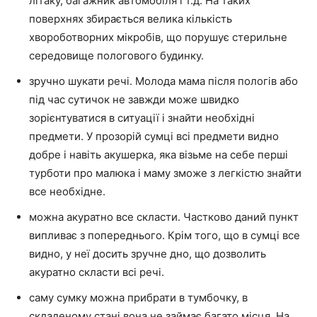
літаку, багажник автомобіля і т.д. На таких
поверхнях збирається велика кількість
хвороботворних мікробів, що порушує стерильне
середовище пологового будинку.
зручно шукати речі. Молода мама після пологів або
під час сутичок не завжди може швидко
зорієнтуватися в ситуації і знайти необхідні
предмети. У прозорій сумці всі предмети видно
добре і навіть акушерка, яка візьме на себе перші
турботи про малюка і маму зможе з легкістю знайти
все необхідне.
можна акуратно все скласти. Частково даний пункт
випливає з попереднього. Крім того, що в сумці все
видно, у неї досить зручне дно, що дозволить
акуратно скласти всі речі.
саму сумку можна прибрати в тумбочку, в
складеному стані вона не займає багато місця. На