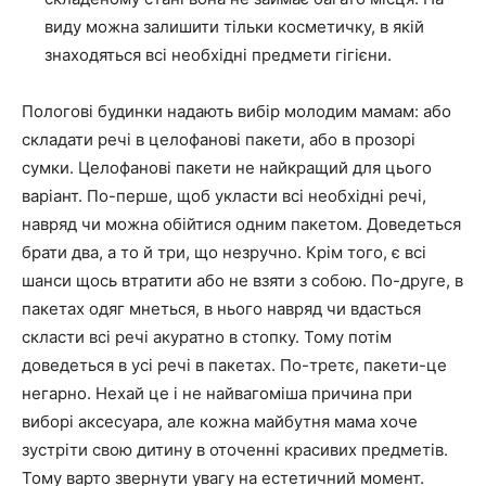
виду можна залишити тільки косметичку, в якій
знаходяться всі необхідні предмети гігієни.
Пологові будинки надають вибір молодим мамам: або
складати речі в целофанові пакети, або в прозорі
сумки. Целофанові пакети не найкращий для цього
варіант. По-перше, щоб укласти всі необхідні речі,
навряд чи можна обійтися одним пакетом. Доведеться
брати два, а то й три, що незручно. Крім того, є всі
шанси щось втратити або не взяти з собою. По-друге, в
пакетах одяг мнеться, в нього навряд чи вдасться
скласти всі речі акуратно в стопку. Тому потім
доведеться в усі речі в пакетах. По-третє, пакети-це
негарно. Нехай це і не найвагоміша причина при
виборі аксесуара, але кожна майбутня мама хоче
зустріти свою дитину в оточенні красивих предметів.
Тому варто звернути увагу на естетичний момент.