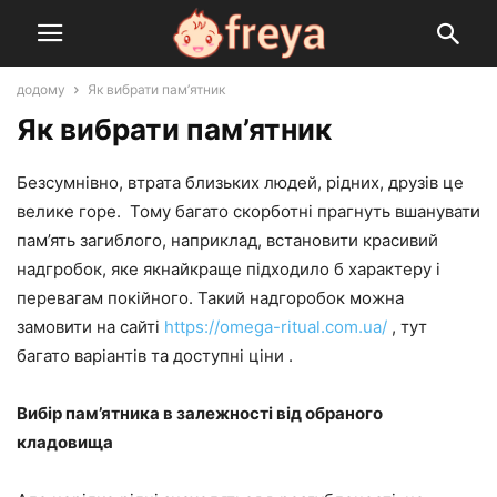
додому
Як вибрати пам’ятник
Як вибрати пам’ятник
Безсумнівно, втрата близьких людей, рідних, друзів це
велике горе. Тому багато скорботні прагнуть вшанувати
пам’ять загиблого, наприклад, встановити красивий
надгробок, яке якнайкраще підходило б характеру і
перевагам покійного. Такий надгоробок можна
замовити на сайті
https://omega-ritual.com.ua/
, тут
багато варіантів та доступні ціни .
Вибір пам’ятника в залежності від обраного
кладовища