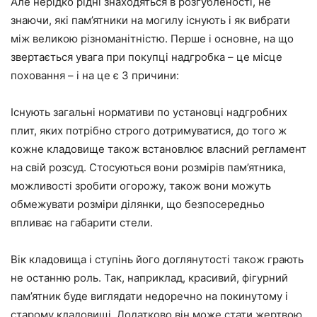
Але нерідко рідні знаходяться в розгубленості, не
знаючи, які пам’ятники на могилу існують і як вибрати
між великою різноманітністю. Перше і основне, на що
звертається увага при покупці надгробка – це місце
поховання – і на це є 3 причини:
Існують загальні нормативи по установці надгробних
плит, яких потрібно строго дотримуватися, до того ж
кожне кладовище також встановлює власний регламент
на свій розсуд. Стосуються вони розмірів пам’ятника,
можливості зробити огорожу, також вони можуть
обмежувати розміри ділянки, що безпосередньо
впливає на габарити стели.
Вік кладовища і ступінь його доглянутості також грають
не останню роль. Так, наприклад, красивий, фігурний
пам’ятник буде виглядати недоречно на покинутому і
старому кладовищі. Додатково він може стати жертвою