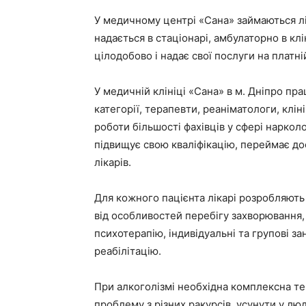
У медичному центрі «Сана» займаються л
надається в стаціонарі, амбулаторно в клі
цілодобово і надає свої послуги на платній
У медичній клініці «Сана» в м. Дніпро пр
категорії, терапевти, реаніматологи, клін
роботи більшості фахівців у сфері наркол
підвищує свою кваліфікацію, переймає дос
лікарів.
Для кожного пацієнта лікарі розробляють 
від особливостей перебігу захворювання
психотерапію, індивідуальні та групові з
реабілітацію.
При алкоголізмі необхідна комплексна те
проблему з різних ракурсів, усунути у люд