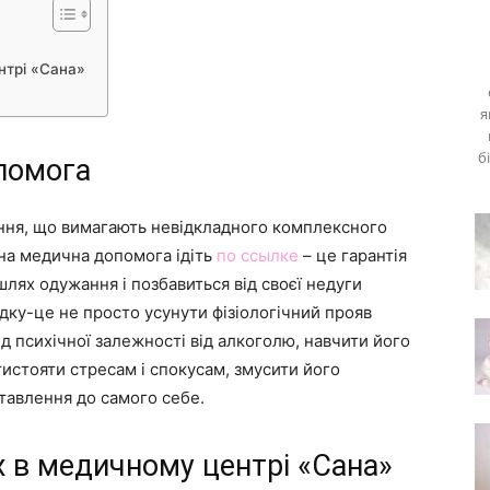
нтрі «Сана»
я
б
помога
ння, що вимагають невідкладного комплексного
сна медична допомога ідіть
по ссылке
– це гарантія
лях одужання і позбавиться від своєї недуги
дку-це не просто усунути фізіологічний прояв
ід психічної залежності від алкоголю, навчити його
тистояти стресам і спокусам, змусити його
ставлення до самого себе.
 в медичному центрі «Сана»