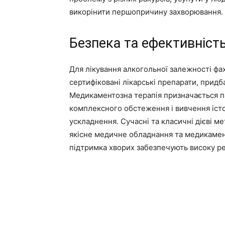
викорінити першопричину захворювання.
Безпека та ефективніст
Для лікування алкогольної залежності фа
сертифіковані лікарські препарати, придба
Медикаментозна терапія призначається па
комплексного обстеження і вивчення істо
ускладнення. Сучасні та класичні дієві м
якісне медичне обладнання та медикаменти
підтримка хворих забезпечують високу ре