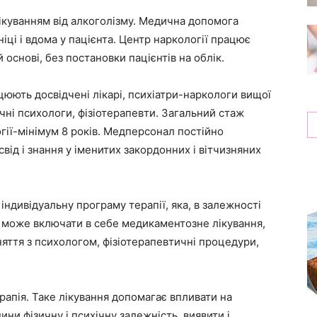
ікуванням від алкоголізму. Медична допомога
ніці і вдома у пацієнта. Центр наркології працює
 основі, без постановки пацієнтів на облік.
ацюють досвідчені лікарі, психіатри-наркологи вищої
ічні психологи, фізіотерапевти. Загальний стаж
огії-мінімум 8 років. Медперсонал постійно
від і знання у іменитих закордонних і вітчизняних
індивідуальну програму терапії, яка, в залежності
, може включати в себе медикаментозне лікування,
аняття з психологом, фізіотерапевтичні процедури,
рапія. Таке лікування допомагає впливати на
ини фізичну і психічну залежність, виявити і