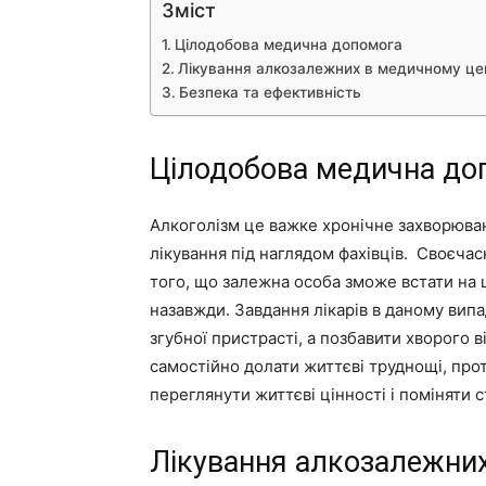
Зміст
Цілодобова медична допомога
Лікування алкозалежних в медичному це
Безпека та ефективність
Цілодобова медична до
Алкоголізм це важке хронічне захворюва
лікування під наглядом фахівців. Своєча
того, що залежна особа зможе встати на ш
назавжди. Завдання лікарів в даному випа
згубної пристрасті, а позбавити хворого в
самостійно долати життєві труднощі, про
переглянути життєві цінності і поміняти 
Лікування алкозалежних