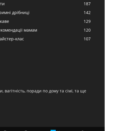
іти
187
римні дрібниці
142
ікаве
129
екомендації мамам
120
айстер-клас
107
, вагітність, поради по дому та сімї, та ще