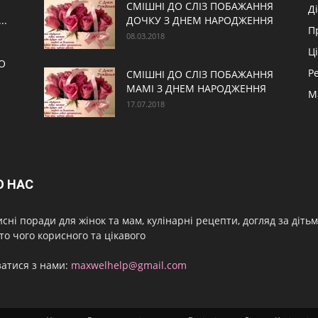
СМІШНІ ДО СЛІЗ ПОБАЖАННЯ
Д
..
ДОЧКУ З ДНЕМ НАРОДЖЕННЯ
П
08.03.2018
Ц
О
Р
СМІШНІ ДО СЛІЗ ПОБАЖАННЯ
МАМІ З ДНЕМ НАРОДЖЕННЯ
М
17.07.2018
О НАС
сні поради для жінок та мам, кулінарні рецепти, догляд за дітьми
то чого корисного та цікавого
затися з нами:
maxwelhelp@gmail.com