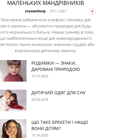
МАЛЕНЬКИХ МАНДРІВНИКІВ
maxwelhelp
-
03.11.2021
0
Прагнення забезпечити комфорт і безпеку для
свого малюка — абсолютно природне для будь-
кого нормального батька. Немає сумніву в тому,
що найбезпечніше місце для новонародженого
іля теплої, пахне молочком, маминих грудей, або
в затишному дитячому ліжечку.
РОДИМКИ — ЗНАКИ,
ДАРОВАНІ ПРИРОДОЮ
13.10.2020
ДИТЯЧИЙ ОДЯГ ДЛЯ СНУ
26.03.2018
ЩО ТАКЕ БРЕКЕТИ І НАЩО
ВОНИ ДІТЯМ?
13.10.2020