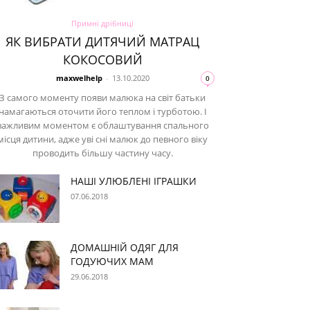
Примні дрібниці
ЯК ВИБРАТИ ДИТЯЧИЙ МАТРАЦ
КОКОСОВИЙ
maxwelhelp
-
13.10.2020
0
З самого моменту появи малюка на світ батьки
намагаються оточити його теплом і турботою. І
важливим моментом є облаштування спального
місця дитини, адже уві сні малюк до певного віку
проводить більшу частину часу.
НАШІ УЛЮБЛЕНІ ІГРАШКИ
07.06.2018
ДОМАШНІЙ ОДЯГ ДЛЯ
ГОДУЮЧИХ МАМ
29.06.2018