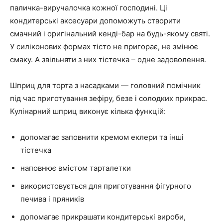
паличка-виручалочка кожної господині. Ці
кондитерські аксесуари допоможуть створити
смачний і оригінальний кенді-бар на будь-якому святі.
У силіконових формах тісто не пригорає, не змінює
смаку. А звільняти з них тістечка – одне задоволення.
Шприц для торта з насадками — головний помічник
під час приготування зефіру, безе і солодких прикрас.
Кулінарний шприц виконує кілька функцій:
допомагає заповнити кремом еклери та інші
тістечка
наповнює вмістом тарталетки
використовується для приготування фігурного
печива і пряників
допомагає прикрашати кондитерські вироби,