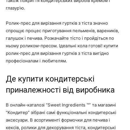
також покриття кондитерських виробів кремом і
глазур’ю.
Ролик-прес для вирізання гуртків з тіста значно
спрощує процес приготування пельменів, вареників,
галушок і печива. Розкачайте тісто і пройдіться по
ньому роликом-пресом. Ідеальні кола готові! купити
ролик-прес для вирізання гуртків з тіста вигідно
професіоналам і любителям.
Де купити кондитерські
приналежності від виробника
В онлайн-каталозі
“Sweet Ingredients ™” та магазині
“Кондитер”
зібрані самі функціональні кондитерські
аксесуари. В асортименті формочки для печива і
кексів, ролики для декорування тіста, кондитерські