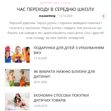
Дитячий садок і школа
ЧАС ПЕРЕХОДУ В СЕРЕДНЮ ШКОЛУ
maxwelhelp
-
12.10.2020
0
Перший дзвоник, перші уроки, старанно виведені палички і
гачечки у прописах. Перші успіхи і невдачі. Але шкільне час
біжить так швидко, як і дорослішають наші дітки. Ось і другий
клас позаду, за ним третій, четвертий.
ПОДАРУНКИ ДЛЯ ДІТЕЙ З УРАХУВАННЯМ
ВІКУ
13.10.2020
ЯК ВИБРАТИ НИЖНЮ БІЛИЗНУ ДЛЯ
ДИТИНИ?
26.01.2020
ЕКОНОМНІ СПОСОБИ ПОКУПКИ
ДИТЯЧИХ ТОВАРІВ
14.03.2018