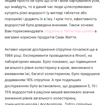
людям просто не було що їсти і вони харчувалися усім,
що знайдуть, то в даний час люди цілеспрямовано
купують різні водорості (у вигляді таблеток або
порошків) і додають їх в їжу. І крім того, ефективність
водоростей була доведена вченими. Також хочемо
Вам порекомендувати
спіруліна в таблетках купити
в
магазині корисних продуктів Смак Життя.
Активні наукові дослідження спіруліни почалися ще в
1984 році. Експерименти проводилися в Японії, на
лабораторних мишах. Було показано, що підвищення
загального рівня холестерину в крові, викликаного
вживанням їжі, багатої холестерином, було придушене
додаванням 16% спіруліни. А при подальших
дослідженнях було встановлено, що додавання 5, 10 і
15% водоростей в раціони мишей викликало значне
зниження рівнів загального холестерину,
триацилгліцеролів і фосфоліпідів . Тобто спіруліна