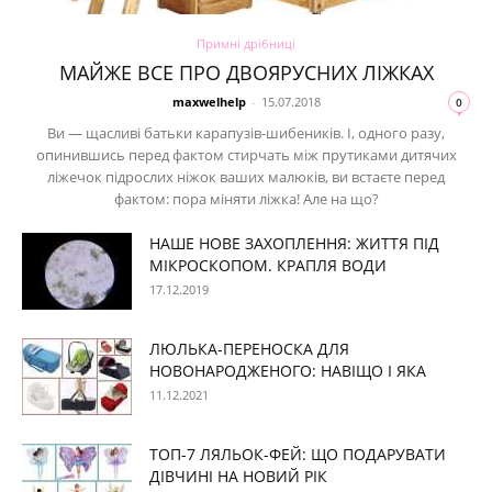
Примні дрібниці
МАЙЖЕ ВСЕ ПРО ДВОЯРУСНИХ ЛІЖКАХ
maxwelhelp
-
15.07.2018
0
Ви — щасливі батьки карапузів-шибеників. І, одного разу,
опинившись перед фактом стирчать між прутиками дитячих
ліжечок підрослих ніжок ваших малюків, ви встаєте перед
фактом: пора міняти ліжка! Але на що?
НАШЕ НОВЕ ЗАХОПЛЕННЯ: ЖИТТЯ ПІД
МІКРОСКОПОМ. КРАПЛЯ ВОДИ
17.12.2019
ЛЮЛЬКА-ПЕРЕНОСКА ДЛЯ
НОВОНАРОДЖЕНОГО: НАВІЩО І ЯКА
11.12.2021
ТОП-7 ЛЯЛЬОК-ФЕЙ: ЩО ПОДАРУВАТИ
ДІВЧИНІ НА НОВИЙ РІК