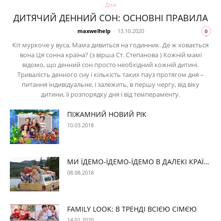
Діти
ДИТЯЧИЙ ДЕННИЙ СОН: ОСНОВНІ ПРАВИЛА
maxwelhelp
-
13.10.2020
0
Кіт муркоче у вуса, Мама дивиться на годинник. Де ж ховається
вона Ця сонна країна? (з вірша Ст. Степанова ) Кожній мамі
відомо, що денний сон просто необхідний кожній дитині.
Тривалість денного сну і кількість таких пауз протягом дня –
питання індивідуальне, і залежить, в першу чергу, від віку
дитини, її розпорядку дня і від темпераменту.
ПІЖАМНИЙ НОВИЙ РІК
10.03.2018
МИ ЇДЕМО-ЇДЕМО-ЇДЕМО В ДАЛЕКІ КРАЇ…
08.08.2018
FAMILY LOOK: В ТРЕНДІ ВСІЄЮ СІМЄЮ
14.01.2020