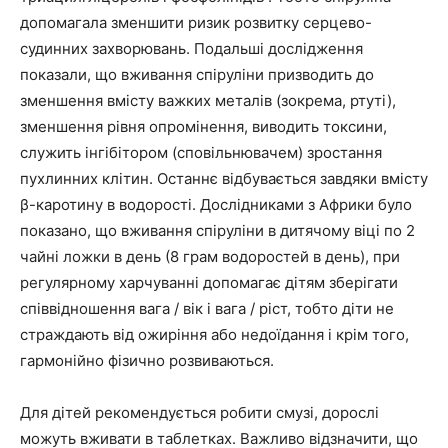
допомагала зменшити ризик розвитку серцево-
судинних захворювань. Подальші дослідження
показали, що вживання спіруліни призводить до
зменшення вмісту важких металів (зокрема, ртуті),
зменшення рівня опромінення, виводить токсини,
служить інгібітором (сповільнювачем) зростання
пухлинних клітин. Останнє відбувається завдяки вмісту
β-каротину в водорості. Дослідниками з Африки було
показано, що вживання спіруліни в дитячому віці по 2
чайні ложки в день (8 грам водоростей в день), при
регулярному харчуванні допомагає дітям зберігати
співвідношення вага / вік і вага / ріст, тобто діти не
страждають від ожиріння або недоїдання і крім того,
гармонійно фізично розвиваються.
Для дітей рекомендується робити смузі, дорослі
можуть вживати в таблетках. Важливо відзначити, що