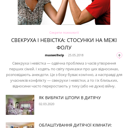
Секрети психології
СВЕКРУХА І НЕВІСТКА: СТОСУНКИ НА МЕЖІ
ФОЛУ
maxwelhelp
-
25.05.2018
0
Свекруха і невістка — одвічна проблема з часів утворення
перших сімей. І ходять по світу приказки про цих відносинах,
розповідають анекдоти. Це з боку буває комічно, а насправді для
учасників конфлікту — свекрухи і невістки, а то і їх близьких,
відносини часто переростають у тиху (або не дуже) війну.
ЯК ВИБРАТИ ШТОРИ В ДИТЯЧУ
02.03.2020
ОБЛАШТУВАННЯ ДИТЯЧОЇ КІМНАТИ: