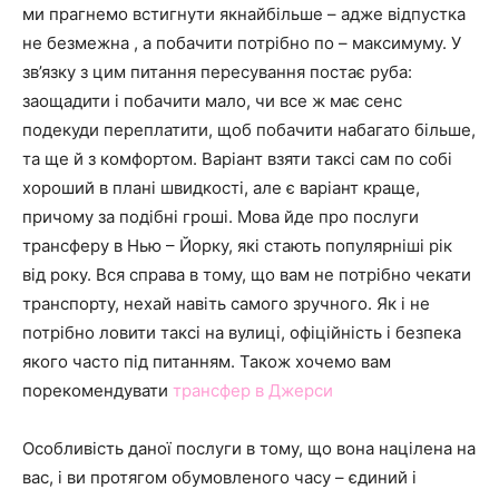
ми прагнемо встигнути якнайбільше – адже відпустка
не безмежна , а побачити потрібно по – максимуму. У
зв’язку з цим питання пересування постає руба:
заощадити і побачити мало, чи все ж має сенс
подекуди переплатити, щоб побачити набагато більше,
та ще й з комфортом. Варіант взяти таксі сам по собі
хороший в плані швидкості, але є варіант краще,
причому за подібні гроші. Мова йде про послуги
трансферу в Нью – Йорку, які стають популярніші рік
від року. Вся справа в тому, що вам не потрібно чекати
транспорту, нехай навіть самого зручного. Як і не
потрібно ловити таксі на вулиці, офіційність і безпека
якого часто під питанням. Також хочемо вам
порекомендувати
трансфер в Джерси
Особливість даної послуги в тому, що вона націлена на
вас, і ви протягом обумовленого часу – єдиний і