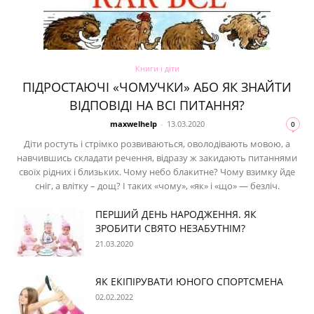
Книги і діти
ПІДРОСТАЮЧІ «ЧОМУЧКИ» АБО ЯК ЗНАЙТИ
ВІДПОВІДІ НА ВСІ ПИТАННЯ?
maxwelhelp
-
13.03.2020
0
Діти ростуть і стрімко розвиваються, оволодівають мовою, а
навчившись складати речення, відразу ж закидають питаннями
своїх рідних і близьких. Чому небо блакитне? Чому взимку йде
сніг, а влітку – дощ? І таких «чому», «як» і «що» — безліч.
ПЕРШИЙ ДЕНЬ НАРОДЖЕННЯ. ЯК
ЗРОБИТИ СВЯТО НЕЗАБУТНІМ?
21.03.2020
ЯК ЕКІПІРУВАТИ ЮНОГО СПОРТСМЕНА
02.02.2022