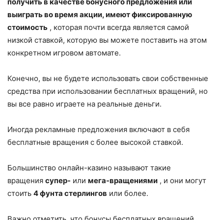
получить в качестве бонусного предложения или
выиграть во время акции, имеют фиксированную
стоимость
, которая почти всегда является самой
низкой ставкой, которую вы можете поставить на этом
конкретном игровом автомате.
Конечно, вы не будете использовать свои собственные
средства при использовании бесплатных вращений, но
вы все равно играете на реальные деньги.
Иногда рекламные предложения включают в себя
бесплатные вращения с более высокой ставкой.
Большинство онлайн-казино называют такие
вращения
супер-
или
мега-вращениями
, и они могут
стоить
4 фунта стерлингов
или более.
Важно отметить, что бонусы бесплатных вращений