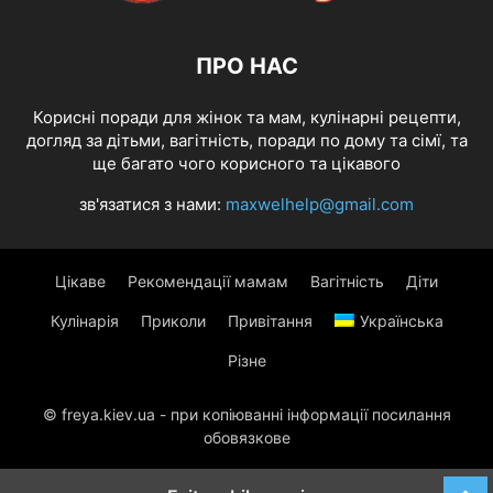
ПРО НАС
Корисні поради для жінок та мам, кулінарні рецепти,
догляд за дітьми, вагітність, поради по дому та сімї, та
ще багато чого корисного та цікавого
зв'язатися з нами:
maxwelhelp@gmail.com
Цікаве
Рекомендації мамам
Вагітність
Діти
Кулінарія
Приколи
Привітання
Українська
Різне
© freya.kiev.ua - при копіюванні інформації посилання
обовязкове