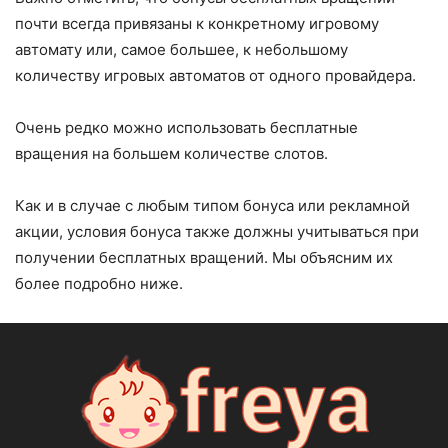
почти всегда привязаны к конкретному игровому
автомату или, самое большее, к небольшому
количеству игровых автоматов от одного провайдера.
Очень редко можно использовать бесплатные
вращения на большем количестве слотов.
Как и в случае с любым типом бонуса или рекламной
акции, условия бонуса также должны учитываться при
получении бесплатных вращений. Мы объясним их
более подробно ниже.