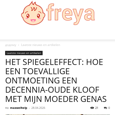
Freya
додому
Laatste nieuws en artikelen
Laatste nieuws en artikelen
HET SPIEGELEFFECT: HOE
EEN TOEVALLIGE
ONTMOETING EEN
DECENNIA-OUDE KLOOF
MET MIJN MOEDER GENAS
по
maxwelhelp
-
28.04.2026
21
0