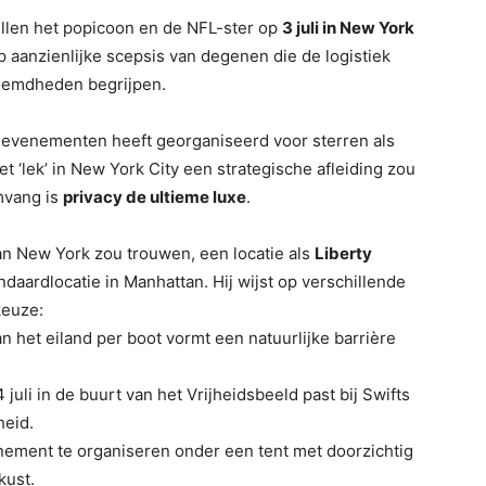
llen het popicoon en de NFL-ster op
3 juli in New York
 aanzienlijke scepsis van degenen die de logistiek
emdheden begrijpen.
e evenementen heeft georganiseerd voor sterren als
t ‘lek’ in New York City een strategische afleiding zou
mvang is
privacy de ultieme luxe
.
 van New York zou trouwen, een locatie als
Liberty
ndaardlocatie in Manhattan. Hij wijst op verschillende
keuze:
n het eiland per boot vormt een natuurlijke barrière
 juli in de buurt van het Vrijheidsbeeld past bij Swifts
heid.
nement te organiseren onder een tent met doorzichtig
kust.