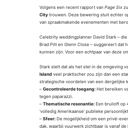
Volgens een recent rapport van
Page Six
zu
City
trouwen. Deze bewering stuit echter op
van spraakmakende evenementen met bero
Celebrity weddingplanner David Stark – di
Brad Pitt en Glenn Close – suggereert dat he
kunnen zijn. Voor een echtpaar van deze o
Stark stelt dat als het stel in de omgeving
Island
veel praktischer zou zijn dan een sta
strategische voordelen van een dergelijke 
–
Gecontroleerde toegang:
Het bereiken va
tegen paparazzi.
–
Thematische resonantie:
Een bruiloft op 4
‘volledig Amerikaanse’ publieke persoonlijk
–
Sfeer:
De mogelijkheid om een ​​privé-eve
dak, waarbij vuurwerk zichtbaar is vanaf de 