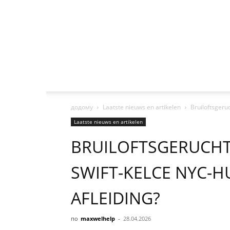
додому
Laatste nieuws en artikelen
Bruiloftsgeru
Laatste nieuws en artikelen
BRUILOFTSGERUCHT
SWIFT-KELCE NYC-HU
AFLEIDING?
по
maxwelhelp
-
28.04.2026