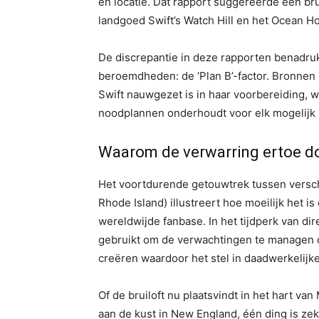
en locatie. Dat rapport suggereerde een bru
landgoed Swift’s Watch Hill en het Ocean H
De discrepantie in deze rapporten benadru
beroemdheden: de ‘Plan B’-factor. Bronnen
Swift nauwgezet is in haar voorbereiding, 
noodplannen onderhoudt voor elk mogelijk 
Waarom de verwarring ertoe d
Het voortdurende getouwtrek tussen verschil
Rhode Island) illustreert hoe moeilijk het 
wereldwijde fanbase. In het tijdperk van di
gebruikt om de verwachtingen te managen of
creëren waardoor het stel in daadwerkelijke
Of de bruiloft nu plaatsvindt in het hart va
aan de kust in New England, één ding is z