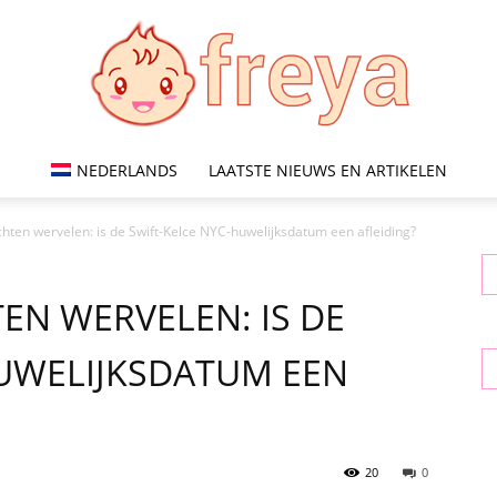
NEDERLANDS
LAATSTE NIEUWS EN ARTIKELEN
Freya
chten wervelen: is de Swift-Kelce NYC-huwelijksdatum een ​​afleiding?
EN WERVELEN: IS DE
WELIJKSDATUM EEN ​​
20
0