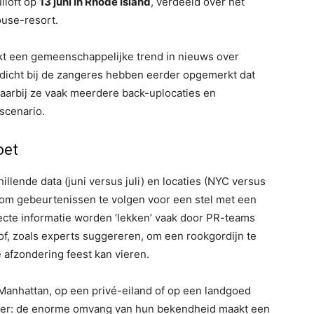
iloft op
13 juni in Rhode Island
, verdeeld over het
ouse-resort.
kt een gemeenschappelijke trend in nieuws over
 dicht bij de zangeres hebben eerder opgemerkt dat
waarbij ze vaak meerdere back-uplocaties en
scenario.
oet
lende data (juni versus juli) en locaties (NYC versus
is om gebeurtenissen te volgen voor een stel met een
recte informatie worden ‘lekken’ vaak door PR-teams
, zoals experts suggereren, om een ​​rookgordijn te
 afzondering feest kan vieren.
n Manhattan, op een privé-eiland of op een landgoed
eker: de enorme omvang van hun bekendheid maakt een