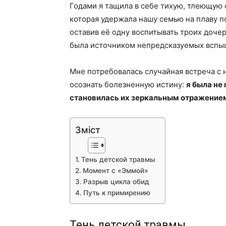
Годами я тащила в себе тихую, тлеющую 
которая удержала нашу семью на плаву по
оставив её одну воспитывать троих дочер
была источником непредсказуемых вспыш
Мне потребовалась случайная встреча с н
осознать болезненную истину:
я была не
становилась их зеркальным отражение
Зміст
Тень детской травмы
Момент с «Эммой»
Разрыв цикла обид
Путь к примирению
Тень детской травмы