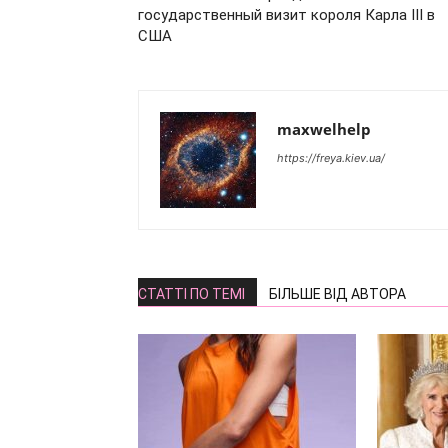
государственный визит короля Карла III в
США
maxwelhelp
https://freya.kiev.ua/
СТАТТІ ПО ТЕМІ
БІЛЬШЕ ВІД АВТОРА