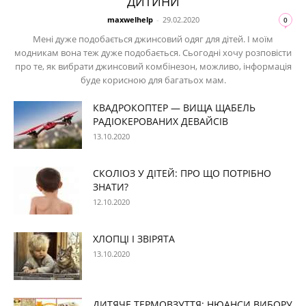
ДИТИНИ
maxwelhelp
-
29.02.2020
0
Мені дуже подобається джинсовий одяг для дітей. І моїм
модникам вона теж дуже подобається. Сьогодні хочу розповісти
про те, як вибрати джинсовий комбінезон, можливо, інформація
буде корисною для багатьох мам.
КВАДРОКОПТЕР — ВИЩА ЩАБЕЛЬ
РАДІОКЕРОВАНИХ ДЕВАЙСІВ
13.10.2020
СКОЛІОЗ У ДІТЕЙ: ПРО ЩО ПОТРІБНО
ЗНАТИ?
12.10.2020
ХЛОПЦІ І ЗВІРЯТА
13.10.2020
ДИТЯЧЕ ТЕРМОВЗУТТЯ: НЮАНСИ ВИБОРУ