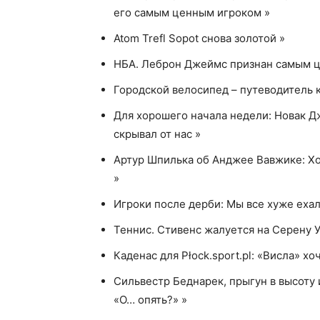
его самым ценным игроком »
Atom Trefl Sopot снова золотой »
НБА. Леброн Джеймс признан самым ц
Городской велосипед – путеводитель к
Для хорошего начала недели: Новак Д
скрывал от нас »
Артур Шпилька об Анджее Вавжике: Хо
»
Игроки после дерби: Мы все хуже ехал
Теннис. Стивенс жалуется на Серену 
Каденас для Płock.sport.pl: «Висла» хоч
Сильвестр Беднарек, прыгун в высоту 
«О… опять?» »