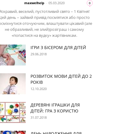
maxwelhelp
-
05.03.2020
0
Яскравий, веселий, пустотливий свято – 1 Квітня!
Цей день – зайвий привід посміятися або просто
осміхнутися оточуючим, влаштувати цікавий (але
не образливий, не злий)розіграш і самому
«попастися на вудку» жартівникам.
ІГРИ З БІСЕРОМ ДЛЯ ДІТЕЙ
29.06.2018
РОЗВИТОК МОВИ ДІТЕЙ ДО 2
РОКІВ
12.10.2020
ДЕРЕВЯНІ ІГРАШКИ ДЛЯ
ДІТЕЙ: ГРА З КОРИСТЮ
31.07.2018
ДЕНЬ НАРОДЖЕННЯ ДЛЯ