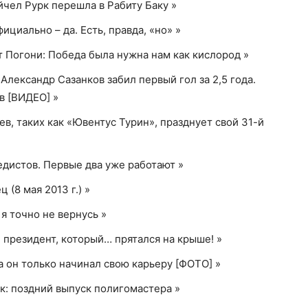
чел Рурк перешла в Рабиту Баку »
циально – да. Есть, правда, «но» »
 Погони: Победа была нужна нам как кислород »
лександр Сазанков забил первый гол за 2,5 года.
в [ВИДЕО] »
, таких как «Ювентус Турин», празднует свой 31-й
едистов. Первые два уже работают »
(8 мая 2013 г.) »
 я точно не вернусь »
 президент, который… прятался на крыше! »
да он только начинал свою карьеру [ФОТО] »
ик: поздний выпуск полигомастера »