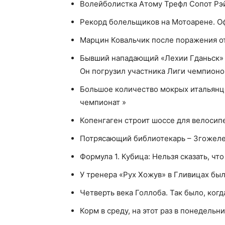
Волейболистка Атому Трефл Сопот Рэй
Рекорд болельщиков на Мотоарене. Офи
Марцин Ковальчик после поражения от
Бывший нападающий «Лехии Гданьск» А
Он погрузил участника Лиги чемпионо
Большое количество мокрых итальянцев
чемпионат »
Копенгаген строит шоссе для велосип
Потрясающий библиотекарь – Згожелец 
Формула 1. Кубица: Нельзя сказать, что
У тренера «Рух Хожув» в Гливицах был
Четверть века Голлоба. Так было, ког
Корм в среду, на этот раз в понедельн