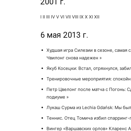
2001 г.
I II III IV V VI VII VIII IX X XI XII
6 мая 2013 г.
Худшая игра Силезии в сезоне, самая 
Чвилонг снова надежен »
Якуб Косецки: Встал, отряхнулся, забил
Тренировочные мероприятия: спокойны
Петр Цвелонг после матча с Погонь: С
подиуме »
Лукаш Сурма из Lechia Gdańsk: Мы был
Теннис. Отец Томича избил спарринг-
Вингер «Варшавских орлов» Кларенс А