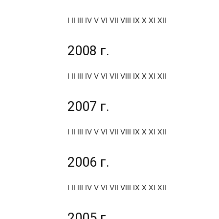
I II III IV V VI VII VIII IX X XI XII
2008 г.
I II III IV V VI VII VIII IX X XI XII
2007 г.
I II III IV V VI VII VIII IX X XI XII
2006 г.
I II III IV V VI VII VIII IX X XI XII
2005 г.