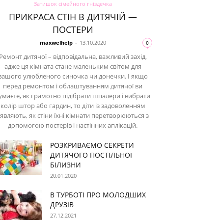
Затишок сімейного гніздечка
ПРИКРАСА СТІН В ДИТЯЧІЙ —
ПОСТЕРИ
maxwelhelp
-
13.10.2020
0
Ремонт дитячої – відповідальна, важливий захід,
адже ця кімната стане маленьким світом для
вашого улюбленого синочка чи донечки. І якщо
перед ремонтом і облаштуванням дитячої ви
умаєте, як грамотно підібрати шпалери і вибрати
колір штор або гардин, то діти із задоволенням
являють, як стіни їхні кімнати перетворюються з
допомогою постерів і настінних аплікацій.
РОЗКРИВАЄМО СЕКРЕТИ
ДИТЯЧОГО ПОСТІЛЬНОЇ
БІЛИЗНИ
20.01.2020
В ТУРБОТІ ПРО МОЛОДШИХ
ДРУЗІВ
27.12.2021