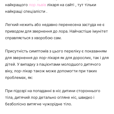
найкращого
лор львів
лікаря на сайті , тут тільки
найкращі спеціалісти .
та
Легкий нежить або недавно перенесена застуда не є
приводом для звернення до лора. Найчастіше імунітет
новини
справляється з хворобою сам.
Присутність симптомів з цього переліку є показанням
для звернення до лор-лікаря як для дорослих, так і для
знаменитостей
дітей. У випадку з пацієнтами молодшого дитячого
віку, лор-лікар також може допомогти при таких
проблемах, як:
При підозрі на попаданні в ніс дитини стороннього
тіла, дитячий лор детально огляне ніс, швидко і
безболісно витягне чужорідне тіло.