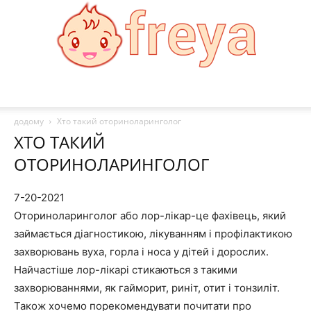
Freya:
додому
Хто такий оториноларинголог
ХТО ТАКИЙ
ОТОРИНОЛАРИНГОЛОГ
Мода,
7-20-2021
Оториноларинголог або лор-лікар-це фахівець, який
здоровя,
займається діагностикою, лікуванням і профілактикою
захворювань вуха, горла і носа у дітей і дорослих.
Найчастіше лор-лікарі стикаються з такими
захворюваннями, як гайморит, риніт, отит і тонзиліт.
рецепти
Також хочемо порекомендувати почитати про