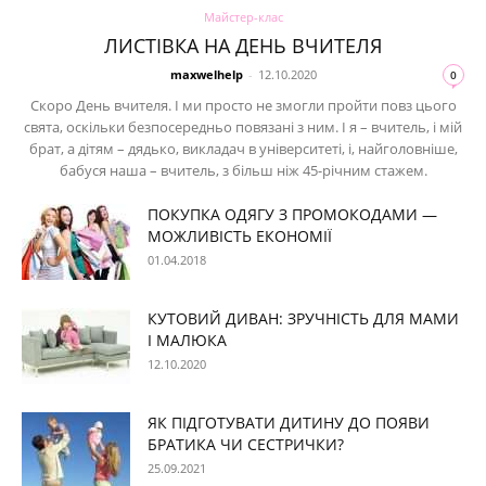
Майстер-клас
ЛИСТІВКА НА ДЕНЬ ВЧИТЕЛЯ
maxwelhelp
-
12.10.2020
0
Скоро День вчителя. І ми просто не змогли пройти повз цього
свята, оскільки безпосередньо повязані з ним. І я – вчитель, і мій
брат, а дітям – дядько, викладач в університеті, і, найголовніше,
бабуся наша – вчитель, з більш ніж 45-річним стажем.
ПОКУПКА ОДЯГУ З ПРОМОКОДАМИ —
МОЖЛИВІСТЬ ЕКОНОМІЇ
01.04.2018
КУТОВИЙ ДИВАН: ЗРУЧНІСТЬ ДЛЯ МАМИ
І МАЛЮКА
12.10.2020
ЯК ПІДГОТУВАТИ ДИТИНУ ДО ПОЯВИ
БРАТИКА ЧИ СЕСТРИЧКИ?
25.09.2021