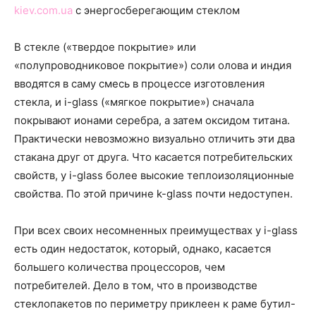
kiev.com.ua
с энергосберегающим стеклом
В стекле («твердое покрытие» или
«полупроводниковое покрытие») соли олова и индия
вводятся в саму смесь в процессе изготовления
стекла, и i-glass («мягкое покрытие») сначала
покрывают ионами серебра, а затем оксидом титана.
Практически невозможно визуально отличить эти два
стакана друг от друга. Что касается потребительских
свойств, у i-glass более высокие теплоизоляционные
свойства. По этой причине k-glass почти недоступен.
При всех своих несомненных преимуществах у i-glass
есть один недостаток, который, однако, касается
большего количества процессоров, чем
потребителей. Дело в том, что в производстве
стеклопакетов по периметру приклеен к раме бутил-