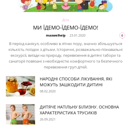
Діти
МИ ЇДЕМО-ЇДЕМО-ЇДЕМО!
maxwelhelp
-
23.01.2020
0
В період канікул, особливо в літню пору, значно збільшується
кількість поїздок з дітьми. Історичні, розважально-пізнавальні
екскурсії, виїзди на природу, перевезення в дитячі табори та
санаторії повязані з необхідністю комфортного та безпечного
перевезення груп дітей.
НАРОДНІ СПОСОБИ ЛІКУВАННЯ, ЯКІ
МОЖУТЬ ЗАШКОДИТИ ДИТИНІ
08.02.2020
ДИТЯЧЕ НАТІЛЬНУ БІЛИЗНУ. ОСНОВНА
ХАРАКТЕРИСТИКА ТРУСИКІВ
26.09.2021