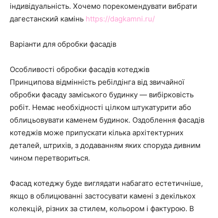
індивідуальність. Хочемо порекомендувати вибрати
дагестанский камінь
https://dagkamni.ru/
Варіанти для обробки фасадів
Особливості обробки фасадів котеджів
Принципова відмінність ребілдінга від звичайної
обробки фасаду заміського будинку — вибірковість
робіт. Немає необхідності цілком штукатурити або
облицьовувати каменем будинок. Оздоблення фасадів
котеджів може припускати кілька архітектурних
деталей, штрихів, з додаванням яких споруда дивним
чином перетвориться.
Фасад котеджу буде виглядати набагато естетичніше,
якщо в облицюванні застосувати камені з декількох
колекцій, різних за стилем, кольором і фактурою. В