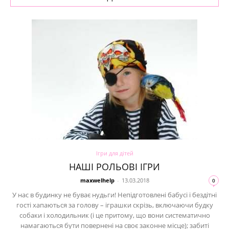
Ігри для дітей
НАШІ РОЛЬОВІ ІГРИ
maxwelhelp
-
13.03.2018
0
У нас в будинку не буває нудьги! Непідготовлені бабусі і бездітні
гості хапаються за голову – іграшки скрізь, включаючи будку
собаки і холодильник (і це притому, що вони систематично
намагаються бути повернені на своє законне місце); забиті