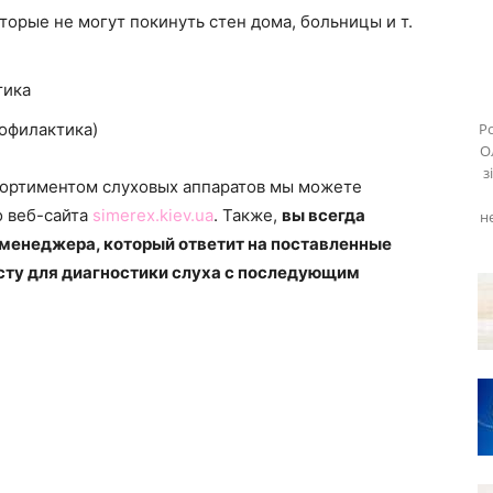
орые не могут покинуть стен дома, больницы и т.
тика
офилактика)
Ро
О
з
сортиментом слуховых аппаратов мы можете
о веб-сайта
simerex.kiev.ua
. Также,
вы всегда
н
менеджера, который ответит на поставленные
исту для диагностики слуха с последующим