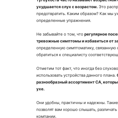
ухудшается слух с возрастом.
Это распр
предотвратить. Каким образом? Как мы у
определенные упражнения.
Не забывайте о том, что
регулярное пос
тревожные симптомы и избавиться от з
определенную симптоматику, связанную 
обратиться к специалисту соответствую
Отметим тот факт, что иногда без слухово
использовать устройства данного плана.
разнообразный ассортимент СА, которы
ухе.
Они удобны, практичны и надежны. Такие
позволят вам хорошо слышать, различать
компании.