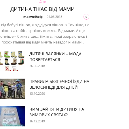
Діти
ДИТИНА ТІКАЄ ВІД МАМИ
maxwelhelp
-
04.06.2018
0
 від бабусі пішов, я від дідуся пішов...» Точніше, не
пішов, а побіг, вірніше, втекла... Від мами. А ще
точніше – біжить ще... Біжить, іноді озираючись і
похохатывая від виду мчить навздогін мами...
ДИТЯЧІ ВАЛЯНКИ – МОДА
ПОВЕРТАЄТЬСЯ
26.06.2018
ПРАВИЛА БЕЗПЕЧНОЇ ЇЗДИ НА
ВЕЛОСИПЕДІ ДЛЯ ДІТЕЙ
13.10.2020
ЧИМ ЗАЙНЯТИ ДИТИНУ НА
ЗИМОВИХ СВЯТАХ?
16.12.2019