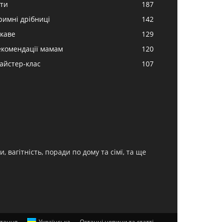
іти
187
римні дрібниці
142
ікаве
129
екомендації мамам
120
айстер-клас
107
, вагітність, поради по дому та сімї, та ще
ітання
Українська
Останні новини та статті