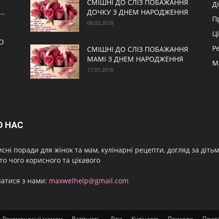
СМІШНІ ДО СЛІЗ ПОБАЖАННЯ
Д
..
ДОЧКУ З ДНЕМ НАРОДЖЕННЯ
П
08.03.2018
Ц
О
Р
СМІШНІ ДО СЛІЗ ПОБАЖАННЯ
МАМІ З ДНЕМ НАРОДЖЕННЯ
М
17.07.2018
О НАС
сні поради для жінок та мам, кулінарні рецепти, догляд за дітьми
то чого корисного та цікавого
затися з нами:
maxwelhelp@gmail.com
Рекомендації мамам
Вагітність
Діти
Кулінарія
Приколи
Прив