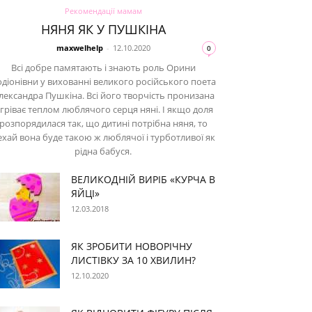
Рекомендації мамам
НЯНЯ ЯК У ПУШКІНА
maxwelhelp
-
12.10.2020
0
Всі добре памятають і знають роль Орини
діонівни у вихованні великого російського поета
лександра Пушкіна. Всі його творчість пронизана
ігріває теплом люблячого серця няні. І якщо доля
розпорядилася так, що дитині потрібна няня, то
ехай вона буде такою ж люблячої і турботливої як
рідна бабуся.
ВЕЛИКОДНІЙ ВИРІБ «КУРЧА В
ЯЙЦІ»
12.03.2018
ЯК ЗРОБИТИ НОВОРІЧНУ
ЛИСТІВКУ ЗА 10 ХВИЛИН?
12.10.2020