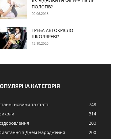
ЯК ВІДНОВИТИ ФІГУРУ ПІСЛЯ
ПОЛОГІВ?
02.06.2018
ТРЕБА АВТОКРІСЛО
ШКОЛЯРЕВІ?
13.10.2020
ОПУЛЯРНА КАТЕГОРІЯ
станні новини та статті
748
риколи
314
оздоровлення
200
ривітання з Днем Народження
200