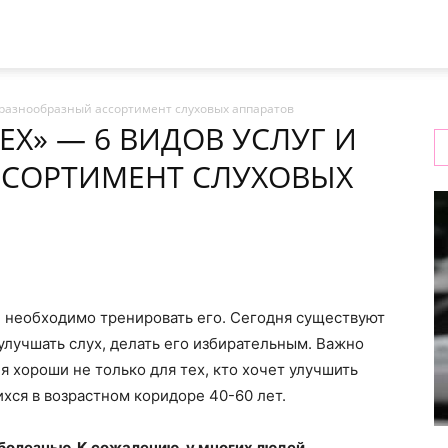
и разнообразный ассортимент слуховых аппаратов
рецепти
EX» — 6 ВИДОВ УСЛУГ И
ССОРТИМЕНТ СЛУХОВЫХ
та
, необходимо тренировать его. Сегодня существуют
лучшать слух, делать его избирательным. Важно
я хороши не только для тех, кто хочет улучшить
новини
ихся в возрастном коридоре 40-60 лет.
болезнью. К сожалению, у многих людей