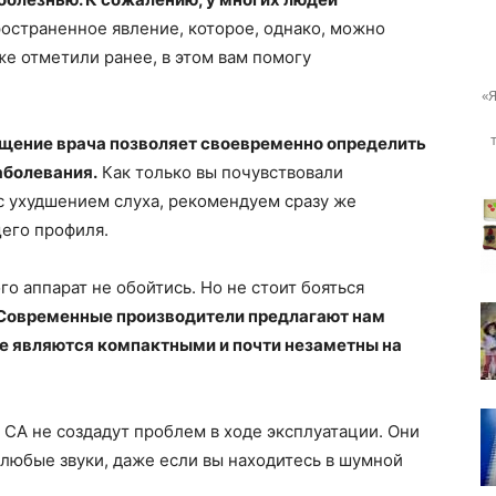
остраненное явление, которое, однако, можно
же отметили ранее, в этом вам помогу
знаменитостей
«Я
ещение врача позволяет своевременно определить
аболевания.
Как только вы почувствовали
с ухудшением слуха, рекомендуем сразу же
щего профиля.
го аппарат не обойтись. Но не стоит бояться
Современные производители предлагают нам
е являются компактными и почти незаметны на
 СА не создадут проблем в ходе эксплуатации. Они
 любые звуки, даже если вы находитесь в шумной