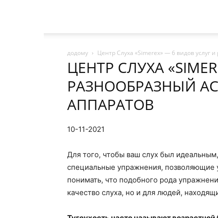
додому
Центр Слуха «Simerex» — 6 видов услуг 
ЦЕНТР СЛУХА «SIMER
РАЗНООБРАЗНЫЙ А
АППАРАТОВ
10-11-2021
Для того, чтобы ваш слух был идеальным
специальные упражнения, позволяющие у
понимать, что подобного рода упражнени
качество слуха, но и для людей, находящ
Тугоухость часто называют возрастной 