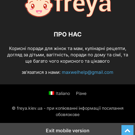
ПРО НАС
Корисні поради для жінок та мам, кулінарні рецепти,
догляд за дітьми, вагітність, поради по дому та сімї, та
ще багато чого корисного та цікавого
зв'язатися з нами:
maxwelhelp@gmail.com
Italiano
Різне
© freya.kiev.ua - при копіюванні інформації посилання
обовязкове
Exit mobile version