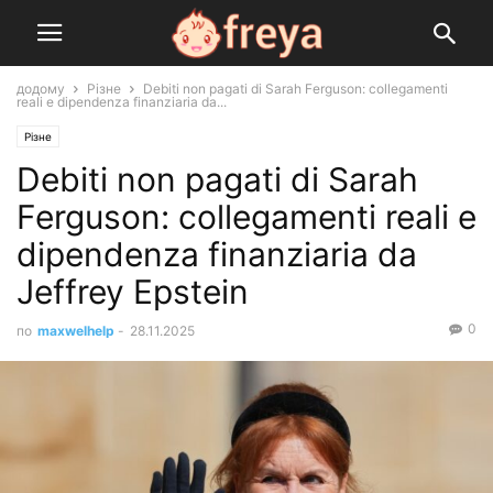
додому
Різне
Debiti non pagati di Sarah Ferguson: collegamenti
reali e dipendenza finanziaria da...
Різне
Debiti non pagati di Sarah
Ferguson: collegamenti reali e
dipendenza finanziaria da
Jeffrey Epstein
0
по
maxwelhelp
-
28.11.2025