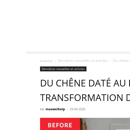
додому
Dernières nouvelles et articles
Du chêne d
Dernières nouvelles et articles
DU CHÊNE DATÉ AU 
TRANSFORMATION D
по
maxwelhelp
-
29.04.2026