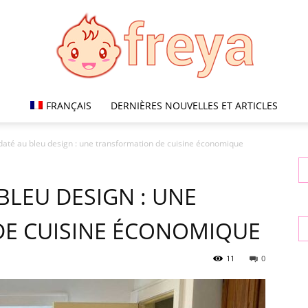
FRANÇAIS
DERNIÈRES NOUVELLES ET ARTICLES
Freya
até au bleu design : une transformation de cuisine économique
BLEU DESIGN : UNE
E CUISINE ÉCONOMIQUE
11
0