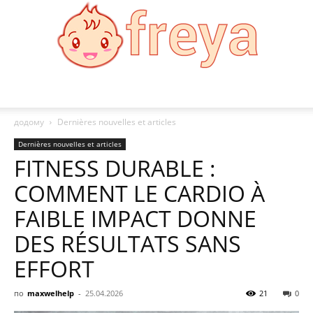
Freya
додому
Dernières nouvelles et articles
Dernières nouvelles et articles
FITNESS DURABLE :
COMMENT LE CARDIO À
FAIBLE IMPACT DONNE
DES RÉSULTATS SANS
EFFORT
по
maxwelhelp
-
25.04.2026
21
0