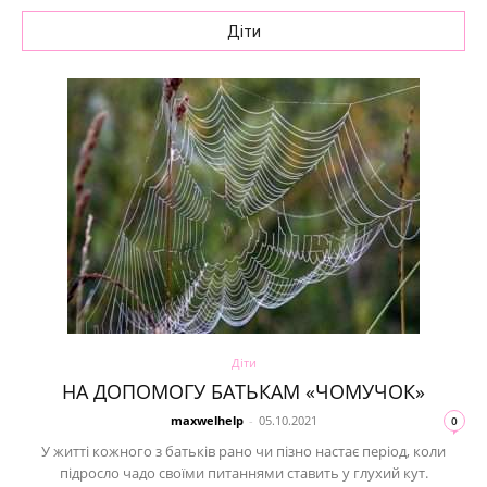
Діти
Діти
НА ДОПОМОГУ БАТЬКАМ «ЧОМУЧОК»
maxwelhelp
-
05.10.2021
0
У житті кожного з батьків рано чи пізно настає період, коли
підросло чадо своїми питаннями ставить у глухий кут.