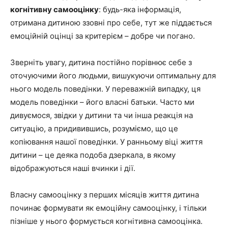
когнітивну самооцінку
: будь-яка інформація,
отримана дитиною ззовні про себе, тут же піддається
емоційній оцінці за критерієм – добре чи погано.
Зверніть увагу, дитина постійно порівнює себе з
оточуючими його людьми, вишукуючи оптимальну для
нього модель поведінки. У переважній випадку, ця
модель поведінки – його власні батьки. Часто ми
дивуємося, звідки у дитини та чи інша реакція на
ситуацію, а придивившись, розуміємо, що це
копіювання нашої поведінки. У ранньому віці життя
дитини – це деяка подоба дзеркала, в якому
відображуються наші вчинки і дії.
Власну самооцінку з перших місяців життя дитина
починає формувати як емоційну самооцінку, і тільки
пізніше у нього формується когнітивна самооцінка.