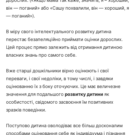
дорослих. («Якщо мама так каже, значить, я – хороший,
він — поганий» або «Сашу похвалили, він — хороший, я
— поганий»).
В міру свого інтелектуального розвитку дитина
перестає безапеляційно приймати оцінки дорослих.
Цей процес прямо залежить від отримання дитиною
власних знань про самого себе.
Вже старші дошкільники вірно оцінюють і свої
переваги, і свої недоліки, в тому числі, і завдяки
оцінюванню їх з боку оточуючих. Це має величезне
значення для подальшого
розвитку дитини
як
особистості, свідомого засвоєння їм позитивних
зразків поведінки.
Поступово дитина оволодіває все більш досконалим
способами оцінювання себе як індивідуума і пізнання