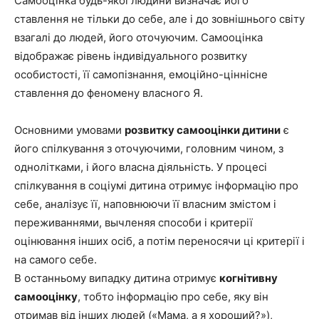
Самооцінка будь-якої людини визначає його
ставлення не тільки до себе, але і до зовнішнього світу
взагалі до людей, його оточуючим. Самооцінка
відображає рівень індивідуального розвитку
особистості, її самопізнання, емоційно-ціннісне
ставлення до феномену власного Я.
Основними умовами
розвитку самооцінки дитини
є
його спілкування з оточуючими, головним чином, з
однолітками, і його власна діяльність. У процесі
спілкування в соціумі дитина отримує інформацію про
себе, аналізує її, наповнюючи її власним змістом і
переживаннями, вычленяя способи і критерії
оцінювання інших осіб, а потім переносячи ці критерії і
на самого себе.
В останньому випадку дитина отримує
когнітивну
самооцінку
, тобто інформацію про себе, яку він
отримав від інших людей («Мама, а я хороший?»),