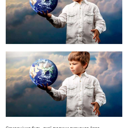
та
новини
знаменитостей