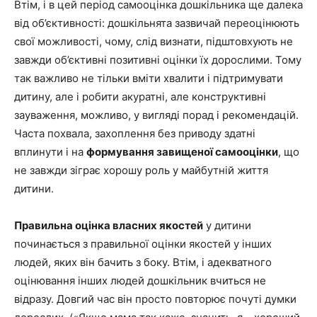
Втім, і в цей період самооцінка дошкільника ще далека
від об’єктивності: дошкільнята зазвичай переоцінюють
свої можливості, чому, слід визнати, підштовхують не
завжди об’єктивні позитивні оцінки їх дорослими. Тому
так важливо не тільки вміти хвалити і підтримувати
дитину, але і робити акуратні, але конструктивні
зауваження, можливо, у вигляді порад і рекомендацій.
Часта похвала, захоплення без приводу здатні
вплинути і на
формування завищеної самооцінки
, що
не завжди зіграє хорошу роль у майбутній життя
дитини.
Правильна оцінка власних якостей
у дитини
починається з правильної оцінки якостей у інших
людей, яких він бачить з боку. Втім, і адекватного
оцінювання інших людей дошкільник вчиться не
відразу. Довгий час він просто повторює почуті думки