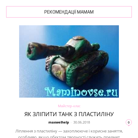
РЕКОМЕНДАЦІЇ МАМАМ
Майстер-клас
ЯК ЗЛІПИТИ ТАНК З ПЛАСТИЛІНУ
maxwelhelp
-
30.06.2018
0
Ліплення з пластиліну — захоплююче і корисне заняття,
особливо, якщо обєктом творчості служить предмет