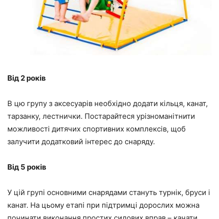
Від 2 років
В цю групу з аксесуарів необхідно додати кільця, канат,
тарзанку, лестнички. Постарайтеся урізноманітнити
можливості дитячих спортивних комплексів, щоб
залучити додатковий інтерес до снаряду.
Від 5 років
У цій групі основними снарядами стануть турнік, бруси і
канат. На цьому етапі при підтримці дорослих можна
починати виконання простих силових вправ – качати