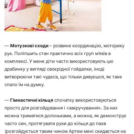
—
Мотузкові сходи
– розвине координацію, моторику
рук. Поліпшить стан практично всіх груп м’язів в
комплексі. У мене діти часто використовують цю
драбинку у вигляді своєрідної гойдалки, іноді
витворюючи такі чудеса, що тільки дивуєшся, як таке
спало їм на думку.
—
Гімнастичні кільця
спочатку використовуються
просто для розгойдування і «закручування». За них
можна триматися долоньками, а можна, як демонструє
часто син, протягувати руки до кільця до пахв
(розгойдується таким чином Артем мені скидається на