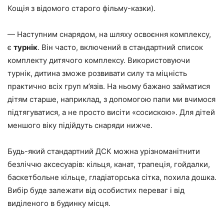
Кощія з відомого старого фільму-казки).
— Наступним снарядом, на шляху освоєння комплексу,
є
турнік
. Він часто, включений в стандартний список
комплекту дитячого комплексу. Використовуючи
турнік, дитина зможе розвивати силу та міцність
практично всіх груп м’язів. На ньому бажано займатися
дітям старше, наприклад, з допомогою папи ми вчимося
підтягуватися, а не просто висіти «сосискою». Для дітей
меншого віку підійдуть снаряди нижче.
Будь-який стандартний ДСК можна урізноманітнити
безліччю аксесуарів: кільця, канат, трапеція, гойдалки,
баскетбольне кільце, гладіаторська сітка, похила дошка.
Вибір буде залежати від особистих переваг і від
виділеного в будинку місця.