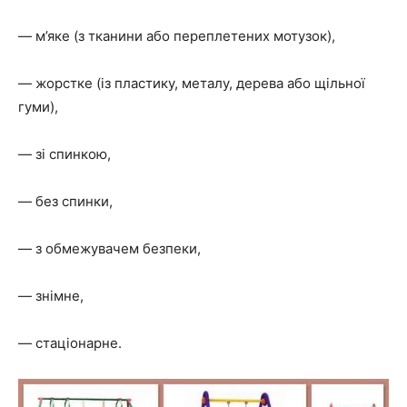
— м’яке (з тканини або переплетених мотузок),
— жорстке (із пластику, металу, дерева або щільної
гуми),
— зі спинкою,
— без спинки,
— з обмежувачем безпеки,
— знімне,
— стаціонарне.