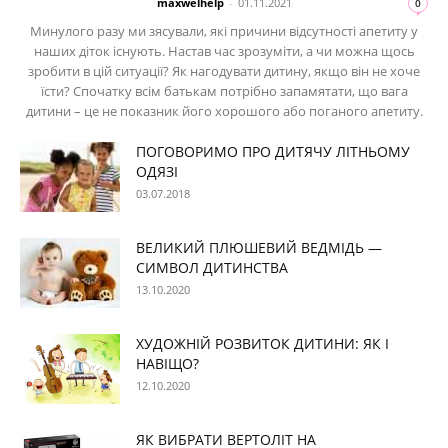
maxwelhelp
-
01.11.2021
0
Минулого разу ми зясували, які причини відсутності апетиту у
наших діток існують. Настав час зрозуміти, а чи можна щось
зробити в цій ситуації? Як нагодувати дитину, якщо він не хоче
їсти? Спочатку всім батькам потрібно запамятати, що вага
дитини – це не показник його хорошого або поганого апетиту.
ПОГОВОРИМО ПРО ДИТЯЧУ ЛІТНЬОМУ
ОДЯЗІ
03.07.2018
ВЕЛИКИЙ ПЛЮШЕВИЙ ВЕДМІДЬ —
СИМВОЛ ДИТИНСТВА
13.10.2020
ХУДОЖНІЙ РОЗВИТОК ДИТИНИ: ЯК І
НАВІЩО?
12.10.2020
ЯК ВИБРАТИ ВЕРТОЛІТ НА