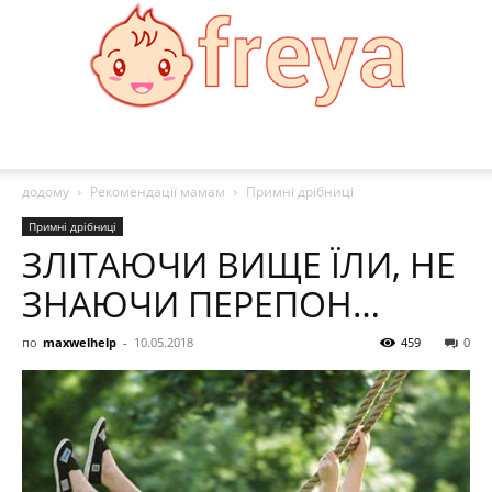
Freya
додому
Рекомендації мамам
Примні дрібниці
Примні дрібниці
ЗЛІТАЮЧИ ВИЩЕ ЇЛИ, НЕ
ЗНАЮЧИ ПЕРЕПОН…
по
maxwelhelp
-
10.05.2018
459
0