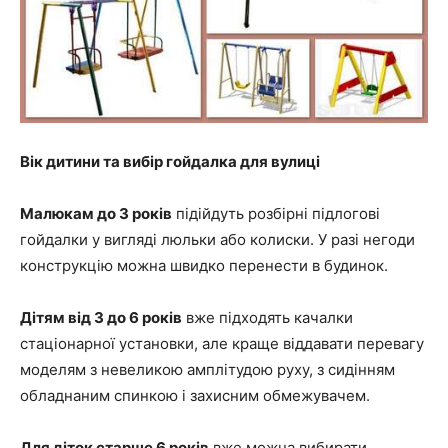
Вік дитини та вибір гойдалка для вулиці
Малюкам до 3 років
підійдуть розбірні підлогові
гойдалки у вигляді люльки або колиски. У разі негоди
конструкцію можна швидко перенести в будинок.
Дітям від 3 до 6 років
вже підходять качалки
стаціонарної установки, але краще віддавати перевагу
моделям з невеликою амплітудою руху, з сидінням
обладнаним спинкою і захисним обмежувачем.
Для діток старше 6 років
вже можна вибирати