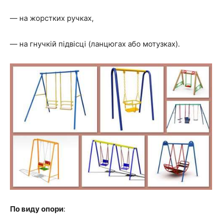
— на жорстких ручках,
— на гнучкій підвісці (ланцюгах або мотузках).
По виду опори
: