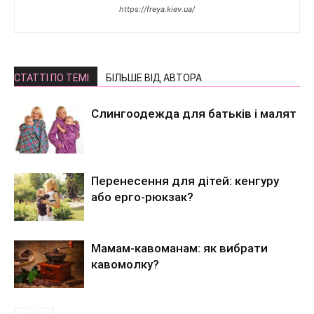
https://freya.kiev.ua/
СТАТТІ ПО ТЕМІ
БІЛЬШЕ ВІД АВТОРА
Слингоодежда для батьків і малят
Перенесення для дітей: кенгуру
або ерго-рюкзак?
Мамам-кавоманам: як вибрати
кавомолку?