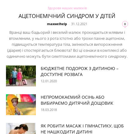
Здоровя наших малюків
АЦЕТОНЕМІЧНИЙ СИНДРОМ У ДІТЕЙ
maxwelhelp
-
31.12.2021
0
Вранці ваш бадьорий і веселий малюк прокидається млявим і
втомленим, у нього з рота істотно або трохи пахне ацетоном,
підвищується температура тіла, змінюється випорожнення
(діарея) і спостерігається блювота? Всі ці ознаки в комплексі або
одинично можуть бути симптомами ацетонемічного синдрому.
БЮДЖЕТНЕ ПОДОРОЖ З ДИТИНОЮ –
ДОСТУПНЕ РОЗВАГА
12.01.2020
НЕПРОМОКАЄМИЙ ОСІНЬ АБО
ВИБИРАЄМО ДИТЯЧИЙ ДОЩОВИК
18.03.2018
ЯК РОБИТИ МАСАЖ І ГІМНАСТИКУ, ЩОБ
НЕ НАШКОДИТИ ДИТИНІ