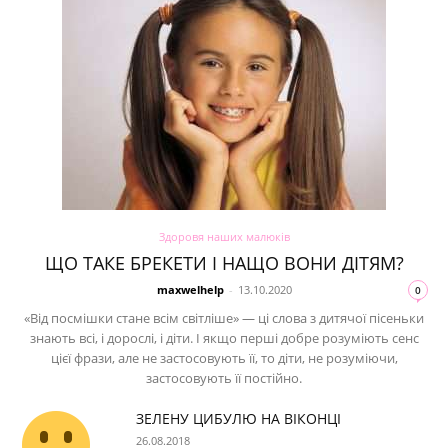
Здоровя наших малюків
ЩО ТАКЕ БРЕКЕТИ І НАЩО ВОНИ ДІТЯМ?
maxwelhelp
-
13.10.2020
0
«Від посмішки стане всім світліше» — ці слова з дитячої пісеньки
знають всі, і дорослі, і діти. І якщо перші добре розуміють сенс
цієї фрази, але не застосовують її, то діти, не розуміючи,
застосовують її постійно.
ЗЕЛЕНУ ЦИБУЛЮ НА ВІКОНЦІ
26.08.2018