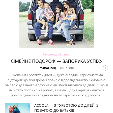
Рекомендації мамам
СІМЕЙНЕ ПОДОРОЖ — ЗАПОРУКА УСПІХУ
maxwelhelp
-
04.07.2018
0
Виховання і розвиток дітей — дуже складна і серйозна тема,
підходити до якої треба з повною відповідальністю. Головною
умовою для цього є дружна сімя і постійна увага до дітей. Сімю, в
якій тато постійно на роботі, а мама щодня одна займається
домом і дітьми, складно назвати гармонійною і дружною.
ACOOLA — З ТУРБОТОЮ ДО ДІТЕЙ, З
ПОВАГОЮ ДО БАТЬКІВ