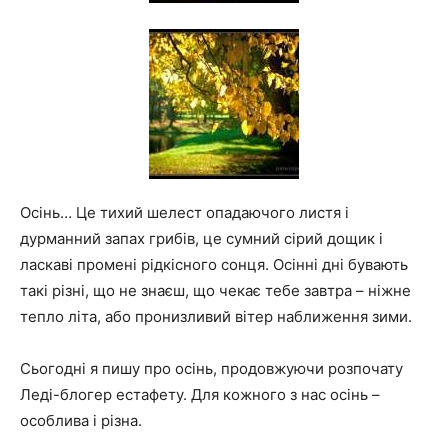
та
новини
Осінь… Це тихий шелест опадаючого листя і
знаменитостей
дурманний запах грибів, це сумний сірий дощик і
ласкаві промені рідкісного сонця. Осінні дні бувають
такі різні, що не знаєш, що чекає тебе завтра – ніжне
тепло літа, або пронизливий вітер наближення зими.
Сьогодні я пишу про осінь, продовжуючи розпочату
Леді-блогер естафету. Для кожного з нас осінь –
особлива і різна.