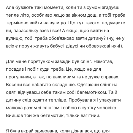
Але бувають такі моменти, коли ти з сумом згадуєш
тепле літо, особливо якщо за вікном дощ, а тобі треба
терміново вийти на вулицю. Що тут такого, подумаєте
ви, парасольку взяв і все! А якщо, щоб вийти на
вулицю, тобі треба обов’язково взяти дитину? (ну, не у
всіх є поруч живуть бабусі-дідусі чи обов’язкові няні).
Для мене порятунком завжди був слінг. Намотав,
посадив і побіг куди треба. Це, якщо не для
прогулянки, а так, по важливим та не дуже справах.
Восени все набагато складніше. Одягаючи слінг на
одяг, відчуваєш себе таким собі бегемотиком. Та й
дитину слід одягти тепліше. Пробувала я і упакувати
малюка разом зі слінгом і собою в куртку чоловіка.
Вийшов той же бегемотик, тільки вагітний.
Я була вкрай здивована, коли дізналася, що для