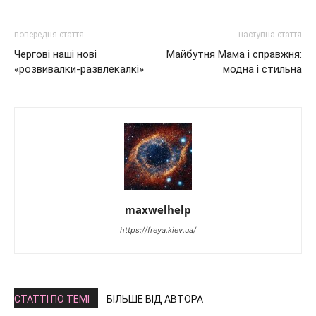
попередня стаття
наступна стаття
Чергові наші нові
Майбутня Мама і справжня:
«розвивалки-развлекалкі»
модна і стильна
maxwelhelp
https://freya.kiev.ua/
СТАТТІ ПО ТЕМІ
БІЛЬШЕ ВІД АВТОРА