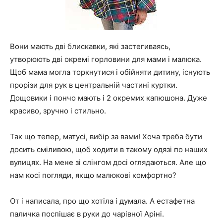
Вони мають дві блискавки, які застегиваясь,
утворюють дві окремі горловини для мами і малюка.
Щоб мама могла торкнутися і обійняти дитину, існують
прорізи для рук в центральній частині куртки.
Дощовики і пончо мають і 2 окремих капюшона. Дуже
красиво, зручно і стильно.
Так що тепер, матусі, вибір за вами! Хоча треба бути
досить сміливою, щоб ходити в такому одязі по наших
вулицях. На мене зі слінгом досі оглядаються. Але що
нам косі погляди, якщо малюкові комфортно?
От і написала, про що хотіла і думала. А естафетна
паличка поспішає в руки до чарівної Аріні.