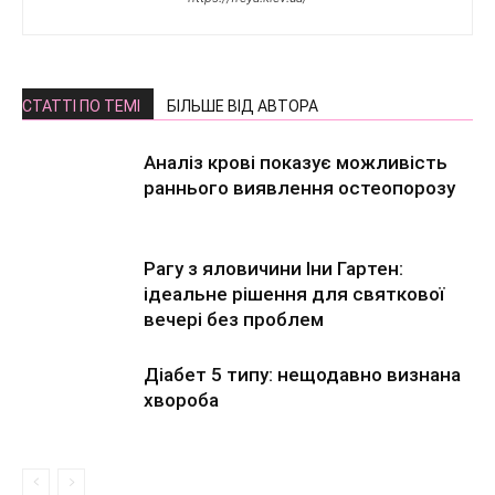
СТАТТІ ПО ТЕМІ
БІЛЬШЕ ВІД АВТОРА
Аналіз крові показує можливість
раннього виявлення остеопорозу
Рагу з яловичини Іни Гартен:
ідеальне рішення для святкової
вечері без проблем
Діабет 5 типу: нещодавно визнана
хвороба