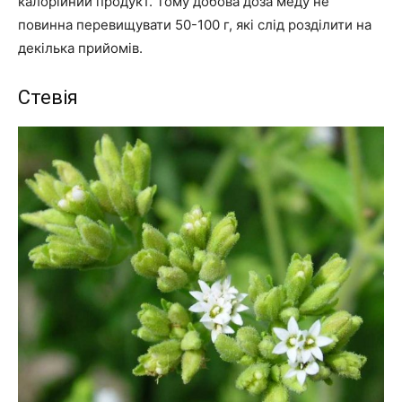
калорійний продукт. Тому добова доза меду не
повинна перевищувати 50-100 г, які слід розділити на
декілька прийомів.
Стевія