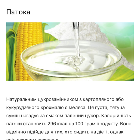
Патока
Натуральним цукрозамінником з картопляного або
кукурудзяного крохмалю є меляса. Ця густа, тягуча
суміш нагадує за смаком палений цукор. Калорійність
патоки становить 296 ккал на 100 грам продукту. Вона
відмінно підійде для тих, хто сидить на дієті, однак
слід вживати дозовано.