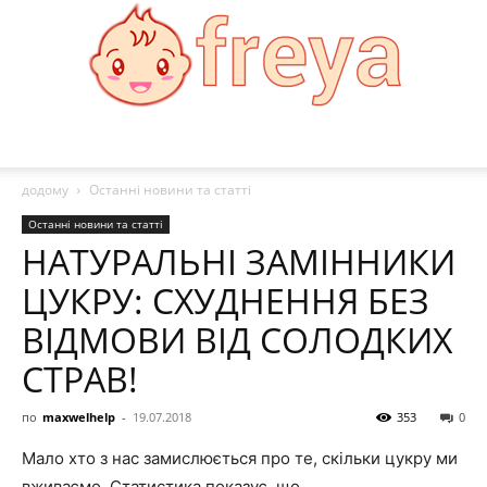
Freya:
додому
Останні новини та статті
Останні новини та статті
НАТУРАЛЬНІ ЗАМІННИКИ
Мода,
ЦУКРУ: СХУДНЕННЯ БЕЗ
ВІДМОВИ ВІД СОЛОДКИХ
здоровя,
СТРАВ!
по
maxwelhelp
-
19.07.2018
353
0
рецепти
Мало хто з нас замислюється про те, скільки цукру ми
вживаємо. Статистика показує, що