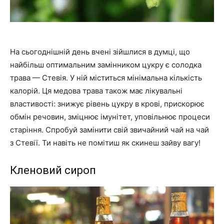
На сьогоднішній день вчені зійшлися в думці, що
найбільш оптимальним замінником цукру є солодка
трава — Стевія. У ній міститься мінімальна кількість
калорій. Ця медова трава також має лікувальні
властивості: знижує рівень цукру в крові, прискорює
обмін речовин, зміцнює імунітет, уповільнює процеси
старіння. Спробуй замінити свій звичайний чай на чай
з Стевії. Ти навіть не помітиш як скинеш зайву вагу!
Кленовий сироп