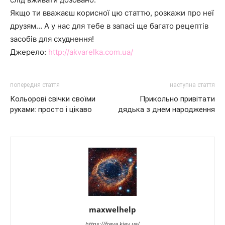
Якщо ти вважаєш корисної цю статтю, розкажи про неї
друзям… А у нас для тебе в запасі ще багато рецептів
засобів для схуднення!
Джерело:
http://akvarelka.com.ua/
попередня стаття
наступна стаття
Кольорові свічки своїми
Прикольно привітати
руками: просто і цікаво
дядька з днем народження
maxwelhelp
https://freya.kiev.ua/