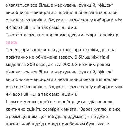
з’являється все більше маркувань, функцій, “фішок”
виробників – вибирати з незліченної безлічі моделей
стає все складніше. бюджет Немає сенсу вибирати між
4K або Full HD, а так само іншими.
Також хочемо вам порекомендувати смарт телевізор
здесь
Телевізори відносяться до категорії техніки, де ціна
практично не обмежена зверху. Є більш ніж гідні
моделі за 300 євро, а є і за 2000. З кожним роком
з’являється все більше маркувань, функцій, “фішок”
виробників – вибирати з незліченної безлічі моделей
стає все складніше. бюджет Немає сенсу вибирати між
4K або Full HD, а так само іншими.
І тим не менше, щоб не переборщити з діагоналлю,
критично оцініть розміри кімнати. “Зараз куплю, а вже
з розміщенням що-небудь придумаю”, – не дуже
правильний підхід перед придбанням будь-якого