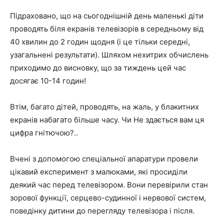
Підраховано, що на сьогоднішній день маленькі діти
проводять біля екранів телевізорів в середньому від
40 хвилин до 2 годин щодня (і це тільки середні,
узагальнені результати). Шляхом нехитрих обчислень
приходимо до висновку, що за тиждень цей час
досягає 10-14 годин!
Втім, багато дітей, проводять, на жаль, у блакитних
екранів набагато більше часу. Чи Не здається вам ця
цифра гнітючою?..
Вчені з допомогою спеціальної апаратури провели
цікавий експеримент з малюками, які просиділи
деякий час перед телевізором.
Вони перевірили стан
зорової функції, серцево-судинної і нервової систем,
поведінку дитини до перегляду телевізора і після.