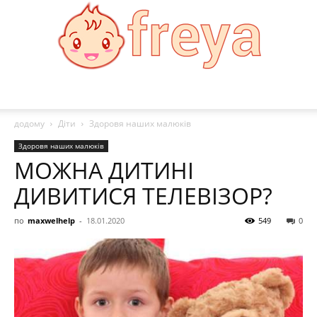
Freya
додому
Діти
Здоровя наших малюків
Здоровя наших малюків
МОЖНА ДИТИНІ
ДИВИТИСЯ ТЕЛЕВІЗОР?
по
maxwelhelp
-
18.01.2020
549
0