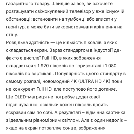
габаритного товару. Швидше за все, ви захочете
розташувати свіжокуплений телевізор у вже існуючій
обстановці: встановити на тумбочці або вписати у
гарнітур, а може бути використовувати кріплення на
стіну.
Роздільна здатність — це кількість пікселів, з яких
складається екран. Зараз стандартом в індустрії де-
факто є дисплеї Full HD, в яких зображення
складається з 1 920 пікселів по горизонталі і 1 080
пікселів по вертикалі. Популярність цього стандарту в
самому розпалі, новомодний 4K (ULTRA HD 4K) поки
не конкурент Full HD, але поступово його доганяє.
Ще OLED-матриця не потребує додаткової
підсвічуванню, оскільки кожен піксель досить
яскравий сам по собі. А результаті – відмінна картинка
з ідеальним рівномірним світлом. Але є один недолік –
якщо на екран потрапляє сонце, зображення