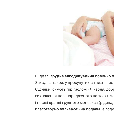
В ідеалі
грудне вигодовування
повинно п
Заході, а також у просунутих вітчизняних к
будинки існують під гаслом «Лікарня, до
викладання новонародженого на живіт ма
і перші краплі грудного молозива (рідин
благотворно впливають на подальше году