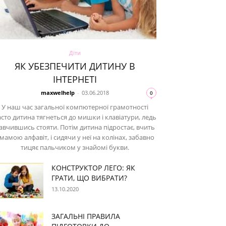
Діти
ЯК УБЕЗПЕЧИТИ ДИТИНУ В
ІНТЕРНЕТІ
maxwelhelp
-
03.06.2018
0
У наш час загальної компютерної грамотності
сто дитина тягнеться до мишки і клавіатури, ледь
авчившись стояти. Потім дитина підростає, вчить
 мамою алфавіт, і сидячи у неї на колінах, забавно
тицяє пальчиком у знайомі букви.
КОНСТРУКТОР ЛЕГО: ЯК
ГРАТИ, ЩО ВИБРАТИ?
13.10.2020
ЗАГАЛЬНІ ПРАВИЛА