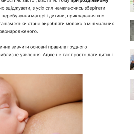
ємності як застої, мастити. Тому
при роздільному
о зціджувати, з усіх сил намагаючись зберігати
е перебування матері і дитини, прикладання «по
ганізм жінки стане виробляти молоко в мінімальних
новонародженого.
винна вивчити основні правила грудного
риблизне уявлення. Адже не так просто дати дитині