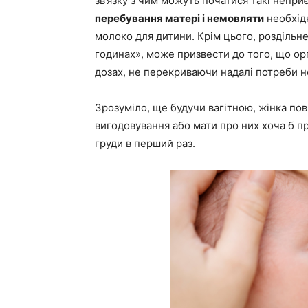
зв’язку з чим можуть початися такі непри
перебування матері і немовляти
необхідн
молоко для дитини. Крім цього, роздільн
годинах», може призвести до того, що ор
дозах, не перекриваючи надалі потреби 
Зрозуміло, ще будучи вагітною, жінка по
вигодовування або мати про них хоча б п
груди в перший раз.