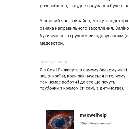
розслаблено, і грудне годування буде в р
У перший час, звичайно, можуть підстеріга
ознака неправильного захоплення. Заліко
бути сумісні з грудним вигодовуванням (н
медсестри.
попередня стаття
Я з Сочі! Як живуть в самому баскому місті
нашої країни, коли закінчується літо, чому
там немає роботи і де все ще печуть
трубочки з кремом (ті самі, з дитинства).
maxwelhelp
https://freya.kiev.ua/