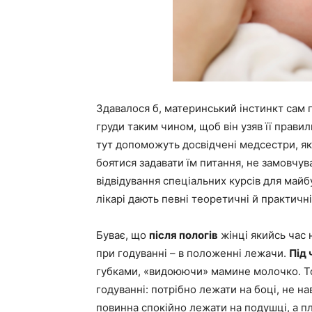
Здавалося б, материнський інстинкт сам 
груди таким чином, щоб він узяв її прав
тут допоможуть досвідчені медсестри, які
боятися задавати їм питання, не замовчув
відвідування спеціальних курсів для майб
лікарі дають певні теоретичні й практичні
Буває, що
після пологів
жінці якийсь час 
при годуванні – в положенні лежачи.
Під 
губками, «видоюючи» мамине молочко. То
годуванні: потрібно лежати на боці, не н
повинна спокійно лежати на подушці, а пл