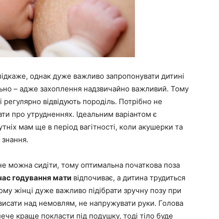
підкаже, однак дуже важливо запропонувати дитині
ильно – адже захоплення надзвичайно важливий. Тому
 регулярно відвідують породіль. Потрібно не
ати про утрудненнях. Ідеальним варіантом є
утніх мам ще в період вагітності, коли акушерки та
 знання.
не можна сидіти, тому оптимальна початкова поза
час годування мати
відпочиває, а дитина трудиться
му жінці дуже важливо підібрати зручну позу при
ависати над немовлям, не напружувати руки. Голова
ече краще покласти під подушку, тоді тіло буде