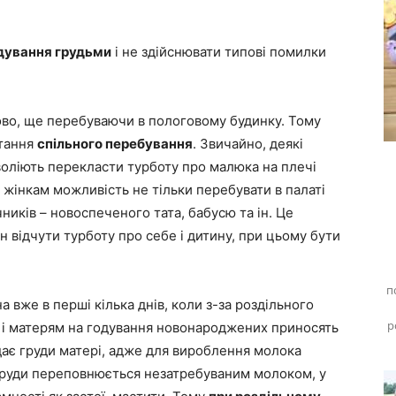
одування грудьми
і не здійснювати типові помилки
ово, ще перебуваючи в пологовому будинку. Тому
итання
спільного перебування
. Звичайно, деякі
 воліють перекласти турботу про малюка на плечі
ь жінкам можливість не тільки перебувати в палаті
ників – новоспеченого тата, бабусю та ін. Це
 відчути турботу про себе і дитину, при цьому бути
п
 вже в перші кілька днів, коли з-за роздільного
р
і матерям на годування новонароджених приносять
дає груди матері, адже для вироблення молока
груди переповнюється незатребуваним молоком, у