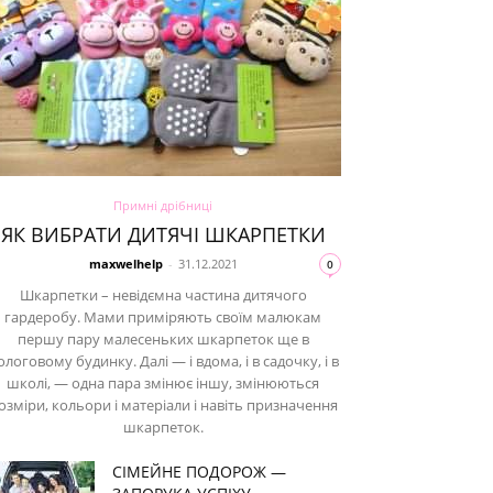
Примні дрібниці
ЯК ВИБРАТИ ДИТЯЧІ ШКАРПЕТКИ
maxwelhelp
-
31.12.2021
0
Шкарпетки – невідємна частина дитячого
гардеробу. Мами приміряють своїм малюкам
першу пару малесеньких шкарпеток ще в
ологовому будинку. Далі — і вдома, і в садочку, і в
школі, — одна пара змінює іншу, змінюються
озміри, кольори і матеріали і навіть призначення
шкарпеток.
СІМЕЙНЕ ПОДОРОЖ —