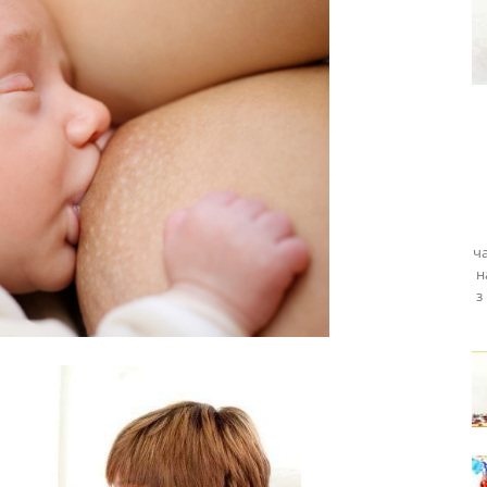
ча
н
з