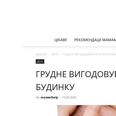
ЦІКАВЕ
РЕКОМЕНДАЦІЇ МАМА
додому
Діти
Грудне вигодовування в пологово
Діти
ГРУДНЕ ВИГОДОВУ
БУДИНКУ
по
maxwelhelp
-
19.04.2020