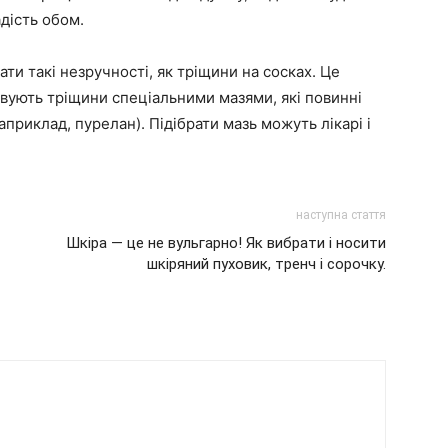
адість обом.
ти такі незручності, як тріщини на сосках. Це
вують тріщини спеціальними мазями, які повинні
априклад, пурелан). Підібрати мазь можуть лікарі і
наступна стаття
Шкіра — це не вульгарно! Як вибрати і носити
шкіряний пуховик, тренч і сорочку.