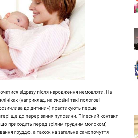
очатися відразу після народження немовляти. На
лініках (наприклад, на Україні такі пологові
брозичлива до дитини») практикують перше
тері ще до перерізання пуповини. Тілесний контакт
а, що приходить перед зрілим грудним молоком)
вання груддю, а також на загальне самопочуття