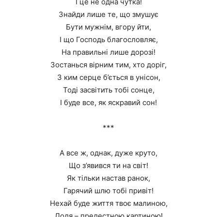
І це не одна чутка!
Знайди лише те, що змушує
Бути мужнім, вгору йти,
І що Господь благословляє,
На правильні лише дорозі!
Зостанься вірним тим, хто доріг,
З ким серце б’ється в унісон,
Тоді засвітить тобі сонце,
І буде все, як яскравий сон!
***
А все ж, однак, дуже круто,
Що з’явився ти на світ!
Як тільки настав ранок,
Гарячий шлю тобі привіт!
Нехай буде життя твоє малиною,
Доля – прелестною картиною!