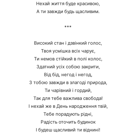
Нехай життя буде красивою,
А ти завжди будь щасливим.
***
Високий стан і дзвінкий голос,
Твоя усмішка всіх чарує,
Ти немов стійкий в полі колос,
Здатний усіх собою закрити,
Від бід, негод і негод,
З тобою завжди в злагоді природа,
Ти чарівний і гордий,
Так для тебе важлива свобода!
І нехай же в День народження твій,
Тебе порадують рідні,
Радість оточить будинок
І будеш щасливий ти віднині!