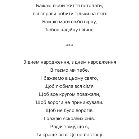
Бажаю люби життя потопати,
І всі справи робити тільки на п’ять.
Бажаю мати сім’ю вірну,
Любов надійну і вічне.
***
З днем народження, з днем народження
Вітаємо ми тебе.
І бажаємо в цьому свято,
Щоб любила вся сім’я.
Щоб все кругом поважали,
Щоб вороги не принижували.
Щоб не було ворогів,
І бажаю яскравих снів.
Радій тому, що є,
Ти краще всіх. Це не лестощі.