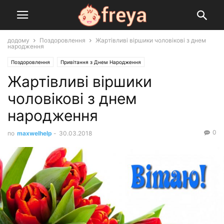
додому
Поздоровлення
Жартівливі віршики чоловікові з днем
народження
Поздоровлення
Привітання з Днем Народження
Жартівливі віршики
чоловікові з днем
народження
0
по
maxwelhelp
-
30.03.2018