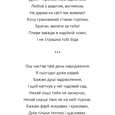
Любов з азартом, вогником,
Не дарма на світі ми живемо!
Хочу гранований стакан горілки,
Братан, випити за тебе!
Пливи завжди в надійній човні,
І не страшна тобі біда
***
Ось настав твій день народження.
Я сьогодні дуже радий.
Бажаю душі задоволення,
І щоб квітнув у неї чудовий сад.
Нехай ніщо тебе не засмучує,
Нехай серце твоє як на небі пурхає.
Бажаю фарб яскравих і красивих,
Днів тільки теплих і щасливих.