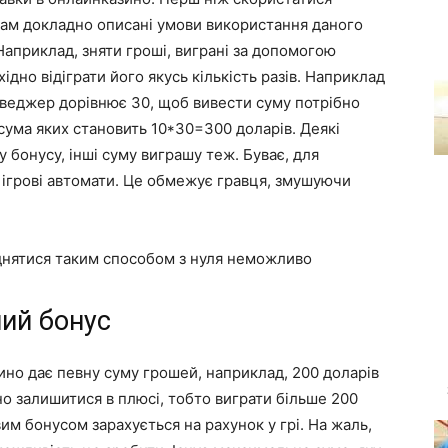
Там докладно описані умови використання даного
априклад, зняти гроші, виграні за допомогою
дно відіграти його якусь кількість разів. Наприклад
 веджер дорівнює 30, щоб вивести суму потрібно
 сума яких становить 10*30=300 доларів. Деякі
у бонусу, інші суму виграшу теж. Буває, для
і ігрові автомати. Це обмежує гравця, змушуючи
іднятися таким способом з нуля неможливо
ий бонус
ино дає певну суму грошей, наприклад, 200 доларів
дно залишитися в плюсі, тобто виграти більше 200
им бонусом зарахується на рахунок у грі. На жаль,