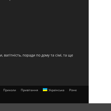
, вагітність, поради по дому та сімї, та ще
Приколи
Привітання
Українська
Різне