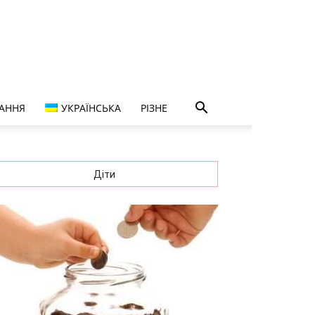
ТАННЯ
УКРАЇНСЬКА
РІЗНЕ
Діти