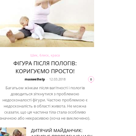
Шик, блиск, краса
ФІГУРА ПІСЛЯ ПОЛОГІВ:
КОРИГУЄМО ПРОСТО!
maxwelhelp
-
12.03.2018
0
Багатьом жінкам після вагітності і пологів
доводиться зіткнутися з проблемою
недосконалості фігури. Частою проблемою є
недосконалість в області живота. Не можна
сказати, що ця частина тіла стала особливо
значною або некрасивою (хоча не виключено).
ДИТЯЧИЙ МАЙДАНЧИК: