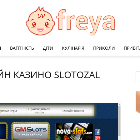
М
ВАГІТНІСТЬ
ДІТИ
КУЛІНАРІЯ
ПРИКОЛИ
ПРИВІ
Freya
ЙН КАЗИНО SLOTOZAL