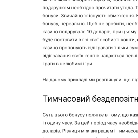
подарунком необхідно прочитати угода. 
бонуси. Звичайно ж існують обмеження. Н
бонусу, нереально. Щоб це зробити, необхі
казино подарувало 10 доларів, при цьому
буде поставити в грі свої особисті кошти,
казино пропонують відігравати тільки сум
відігравання своїх коштів надаються певн
грати в нелюбимі ігри
На даному прикладі ми розглянули, що п
Тимчасовий бездепозітн
Суть цього бонусу полягає в тому, що каз
і годину часу. За цей період часу необхі
доларів. Різниця між виграшем і тимчасов