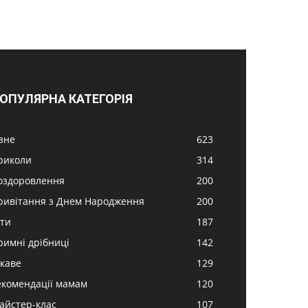
ОПУЛЯРНА КАТЕГОРІЯ
ізне
623
риколи
314
оздоровлення
200
ривітання з Днем Народження
200
іти
187
римні дрібниці
142
ікаве
129
екомендації мамам
120
айстер-клас
107