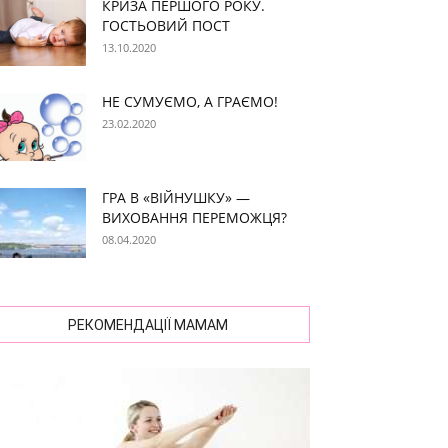
КРИЗА ПЕРШОГО РОКУ.
ГОСТЬОВИЙ ПОСТ
13.10.2020
НЕ СУМУЄМО, А ГРАЄМО!
23.02.2020
ГРА В «ВІЙНУШКУ» —
ВИХОВАННЯ ПЕРЕМОЖЦЯ?
08.04.2020
РЕКОМЕНДАЦІЇ МАМАМ