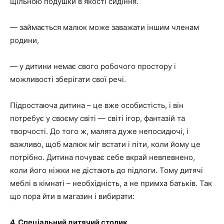
щільною подушки в якості сидіння.
— займається малюк може заважати іншим членам
родини,
— у дитини немає свого робочого простору і
можливості зберігати свої речі.
Підростаюча дитина – це вже особистість, і він
потребує у своєму світі — світі ігор, фантазій та
творчості. До того ж, малята дуже непосидючі, і
важливо, щоб малюк міг встати і піти, коли йому це
потрібно. Дитина почуває себе вкрай невпевнено,
коли його ніжки не дістають до підлоги. Тому дитячі
меблі в кімнаті – необхідність, а не примха батьків. Так
що пора йти в магазин і вибирати:
4. Спеціальний дитячий столик