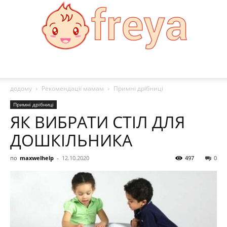
Freya
додому
Рекомендації мамам
Примні дрібниці
Примні дрібниці
ЯК ВИБРАТИ СТІЛ ДЛЯ
ДОШКІЛЬНИКА
по
maxwelhelp
-
12.10.2020
497
0