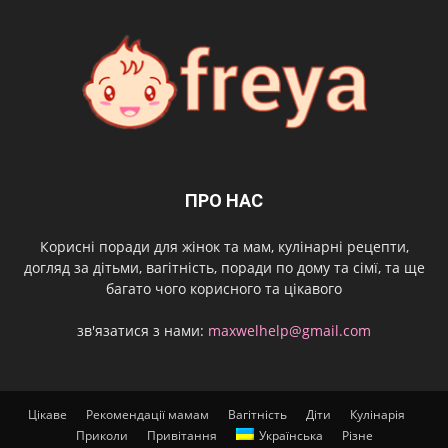
ПРО НАС
Корисні поради для жінок та мам, кулінарні рецепти,
догляд за дітьми, вагітність, поради по дому та сімї, та ще
багато чого корисного та цікавого
зв'язатися з нами:
maxwelhelp@gmail.com
Цікаве
Рекомендації мамам
Вагітність
Діти
Кулінарія
Приколи
Привітання
Українська
Різне