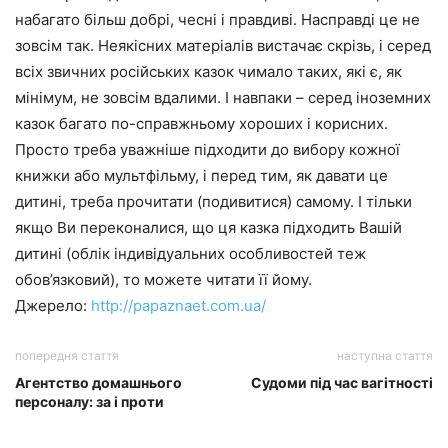
набагато більш добрі, чесні і правдиві. Насправді це не
зовсім так. Неякісних матеріалів вистачає скрізь, і серед
всіх звичних російських казок чимало таких, які є, як
мінімум, не зовсім вдалими. І навпаки – серед іноземних
казок багато по-справжньому хороших і корисних.
Просто треба уважніше підходити до вибору кожної
книжки або мультфільму, і перед тим, як давати це
дитині, треба прочитати (подивитися) самому. І тільки
якщо Ви переконалися, що ця казка підходить Вашій
дитині (облік індивідуальних особливостей теж
обов’язковий), то можете читати її йому.
Джерело:
http://papaznaet.com.ua/
попередня стаття
наступна стаття
Агентство домашнього
Судоми під час вагітності
персоналу: за і проти