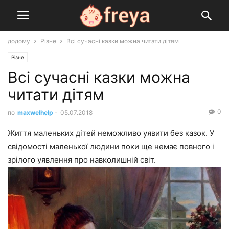
додому
Різне
Всі сучасні казки можна читати дітям
Різне
Всі сучасні казки можна
читати дітям
0
по
maxwelhelp
-
05.07.2018
Життя маленьких дітей неможливо уявити без казок. У
свідомості маленької людини поки ще немає повного і
зрілого уявлення про навколишній світ.