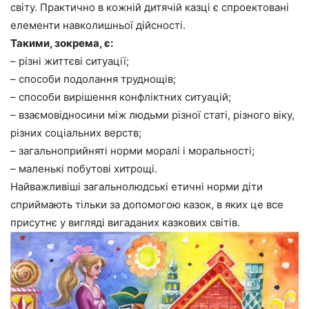
світу. Практично в кожній дитячій казці є спроектовані
елементи навколишньої дійсності.
Такими, зокрема, є:
– різні життєві ситуації;
– способи подолання труднощів;
– способи вирішення конфліктних ситуацій;
– взаємовідносини між людьми різної статі, різного віку,
різних соціальних верств;
– загальноприйняті норми моралі і моральності;
– маленькі побутові хитрощі.
Найважливіші загальнолюдські етичні норми діти
сприймають тільки за допомогою казок, в яких це все
присутнє у вигляді вигаданих казкових світів.