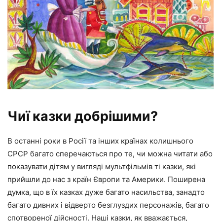
Чиї казки добрішими?
В останні роки в Росії та інших країнах колишнього
СРСР багато сперечаються про те, чи можна читати або
показувати дітям у вигляді мультфільмів ті казки, які
прийшли до нас з країн Європи та Америки. Поширена
думка, що в їх казках дуже багато насильства, занадто
багато дивних і відверто безглуздих персонажів, багато
спотвореної дійсності. Наші казки, як вважається,