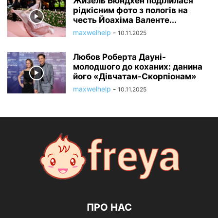
Жизель Бюндхен поділилася
рідкісним фото з пологів на
честь Йоахіма Валенте...
maxwelhelp
-
10.11.2025
Любов Роберта Дауні-
молодшого до коханих: данина
його «Дівчатам-Скорпіонам»
maxwelhelp
-
10.11.2025
ПРО НАС