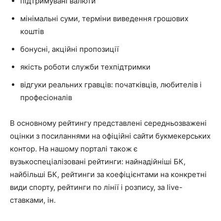
підтримувані валюти
мінімальні суми, терміни виведення грошових
коштів
бонусні, акційні пропозиції
якість роботи служби техпідтримки
відгуки реальних гравців: початківців, любителів і
професіоналів
В основному рейтингу представлені середньозважені
оцінки з посиланнями на офіційні сайти букмекерських
контор. На нашому порталі також є
вузькоспеціалізовані рейтинги: найнадійніші БК,
найбільші БК, рейтинги за коефіцієнтами на конкретні
види спорту, рейтинги по лінії і розпису, за live-
ставками, ін.