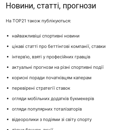
Новини, статті, прогнози
На TOP21 також публікуються:
найважливіші спортивні новини
цікаві статті про беттінгові компанії, ставки
інтерв’ю, взяті у професійних гравців
актуальні прогнози на різні спортивні події
корисні поради початківцям каперам
перевірені стратегії ставок
огляди мобільних додатків букмекерів
огляди популярних тоталізаторів
відеоролики з подіями зі світу спорту
діючи бонуси, акції