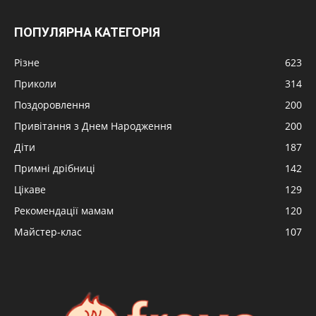
ПОПУЛЯРНА КАТЕГОРІЯ
Різне
623
Приколи
314
Поздоровлення
200
Привітання з Днем Народження
200
Діти
187
Примні дрібниці
142
Цікаве
129
Рекомендації мамам
120
Майстер-клас
107