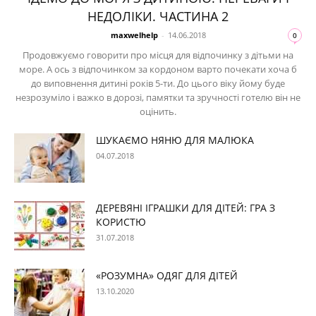
НЕДОЛІКИ. ЧАСТИНА 2
maxwelhelp
-
14.06.2018
0
Продовжуємо говорити про місця для відпочинку з дітьми на
море. А ось з відпочинком за кордоном варто почекати хоча б
до виповнення дитині років 5-ти. До цього віку йому буде
незрозуміло і важко в дорозі, памятки та зручності готелю він не
оцінить.
ШУКАЄМО НЯНЮ ДЛЯ МАЛЮКА
04.07.2018
ДЕРЕВЯНІ ІГРАШКИ ДЛЯ ДІТЕЙ: ГРА З
КОРИСТЮ
31.07.2018
«РОЗУМНА» ОДЯГ ДЛЯ ДІТЕЙ
13.10.2020