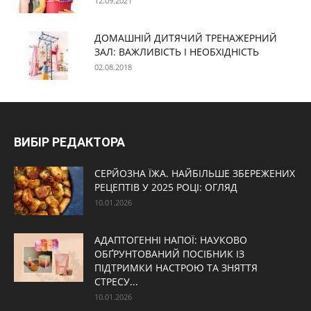
12.09.2021
ДОМАШНІЙ ДИТЯЧИЙ ТРЕНАЖЕРНИЙ
ЗАЛ: ВАЖЛИВІСТЬ І НЕОБХІДНІСТЬ
02.08.2018
ВИБІР РЕДАКТОРА
СЕРЙОЗНА ЇЖА. НАЙБІЛЬШЕ ЗБЕРЕЖЕНИХ
РЕЦЕПТІВ У 2025 РОЦІ: ОГЛЯД
10.01.2026
АДАПТОГЕННІ НАПОЇ: НАУКОВО
ОБҐРУНТОВАНИЙ ПОСІБНИК ІЗ
ПІДТРИМКИ НАСТРОЮ ТА ЗНЯТТЯ
СТРЕСУ...
10.01.2026