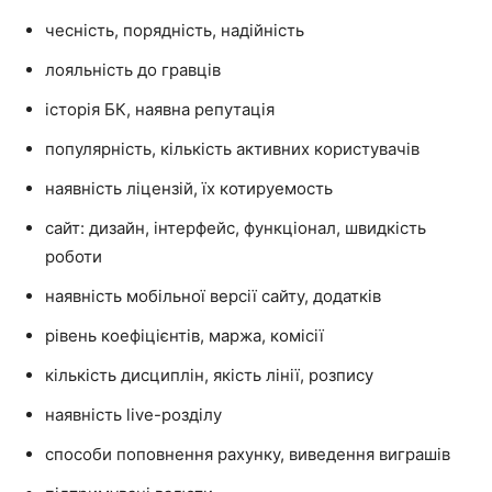
чесність, порядність, надійність
лояльність до гравців
історія БК, наявна репутація
популярність, кількість активних користувачів
наявність ліцензій, їх котируемость
сайт: дизайн, інтерфейс, функціонал, швидкість
роботи
наявність мобільної версії сайту, додатків
рівень коефіцієнтів, маржа, комісії
кількість дисциплін, якість лінії, розпису
наявність live-розділу
способи поповнення рахунку, виведення виграшів