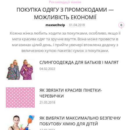
Рекомендації мамам
ПОКУПКА ОДЯГУ З ПРОМОКОДАМИ —
МОЖЛИВІСТЬ ЕКОНОМІЇ
maxwelhelp
-
01.04.2018
0
Кожна жінка любить ходити за покупками, особливо, якщо її
мета красива одяг та зручне взуття. Вона може провести в
магазинах цілий день, і прийти увечері втомлена додому з
величезною купою пакетів і сумок з покупками.
СЛИНГООДЕЖДА ДЛЯ БАТЬКІВ І МАЛЯТ
04.02.2022
ЯК ЗВЯЗАТИ КРАСИВІ ПІНЕТКИ-
ЧЕРЕВИЧКИ
21.05.2018
ЯК ВИБРАТИ МАКСИМАЛЬНО БЕЗПЕЧНУ
ПОБУТОВУ ХІМІЮ ДЛЯ ДІТЕЙ