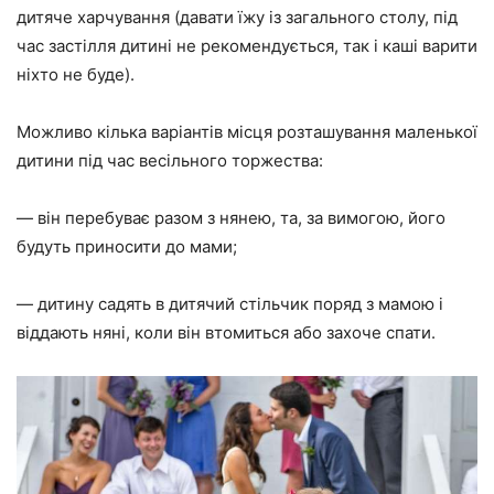
дитяче харчування (давати їжу із загального столу, під
час застілля дитині не рекомендується, так і каші варити
ніхто не буде).
Можливо кілька варіантів місця розташування маленької
дитини під час весільного торжества:
— він перебуває разом з нянею, та, за вимогою, його
будуть приносити до мами;
— дитину садять
в дитячий стільчик поряд з мамою і
віддають
няні, коли він втомиться або захоче спати.