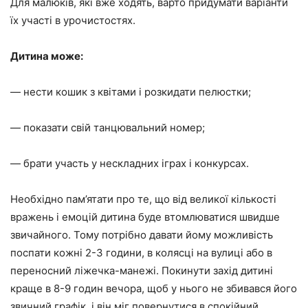
Для малюків, які вже ходять, варто придумати
варіанти
їх участі в урочистостях.
Дитина може:
— нести кошик з квітами і розкидати пелюстки;
— показати
свій танцювальний номер;
— брати участь у нескладних іграх і конкурсах.
Необхідно пам’ятати про те, що від великої кількості
вражень і емоцій дитина буде втомлюватися швидше
звичайного. Тому потрібно давати йому можливість
поспати кожні 2-3 години, в колясці на вулиці або в
переносний ліжечка-манежі. Покинути захід дитині
краще в
8-9 годин вечора, щоб
у нього не збивався його
звичний графік, і він міг повернутися
в спокійний