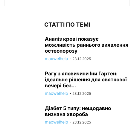
СТАТТІ ПО ТЕМІ
Аналіз крові показує
можливість раннього виявлення
остеопорозу
maxwelhelp
-
23.12.2025
Рагу з яловичини Іни Гартен:
ідеальне рішення для святкової
вечері без...
maxwelhelp
-
23.12.2025
Діабет 5 типу: нещодавно
визнана хвороба
maxwelhelp
-
23.12.2025