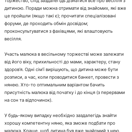
торжество, слід заздалегідь дізнатися все про весілля з
дитиною. Поради можна отримати від знайомих, які вже
це пройшли (якщо такі є); прочитати спеціалізовані
форуми, де проходить обмін досвідом;
проконсультуватися з фахівцями, які влаштовують
весілля.
Участь малюка в весільному торжестві може залежати
від його віку, прихильності до мами, характеру, стану
здоров’я. Одні сім’ї вирішують, що дитина може бути
розписи, а час, коли проводитися банкет, провести з
нянею. Хто-то оптимальним варіантом бачить
присутність малюка від початку і до кінця (з перервами
на сон та відпочинок).
У будь-якому випадку необхідно заздалегідь знайти
хорошу компетентну няню, яка зможе подбати про
малюка. Краще, щоб дитина був вже знайомий з нею,