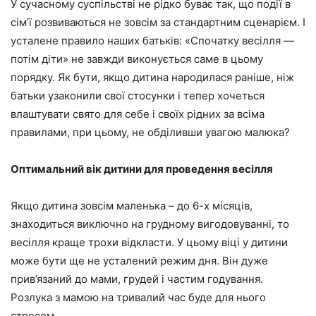
У сучасному суспільстві
не рідко
буває так, що події в
сім’ї розвиваються не зовсім
за стандартним сценарієм. І
усталене правило наших батьків: «Спочатку весілля —
потім діти» не завжди виконується саме в цьому
порядку. Як бути, якщо дитина народилася раніше, ніж
батьки узаконили свої стосунки
і тепер хочеться
влаштувати свято для себе і своїх рідних за всіма
правилами, при цьому, не обділивши увагою малюка?
Оптимальний вік дитини для проведення весілля
Якщо дитина зовсім маленька – до 6-х місяців,
знаходиться виключно на грудному вигодовуванні, то
весілля краще трохи відкласти. У цьому віці
у дитини
може бути
ще не усталений режим дня. Він дуже
прив’язаний до мами, грудей і частим годування.
Розлука з мамою на тривалий час буде для нього
стресом.