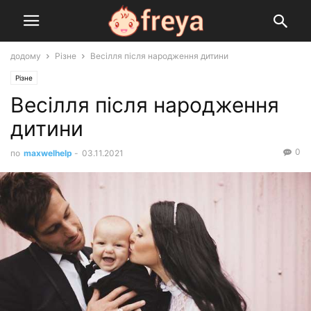
додому
Різне
Весілля після народження дитини
Різне
Весілля після народження
дитини
0
по
maxwelhelp
-
03.11.2021