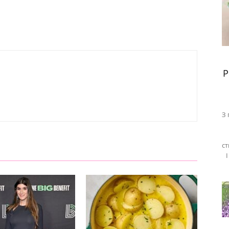
Р
З 
ст
І