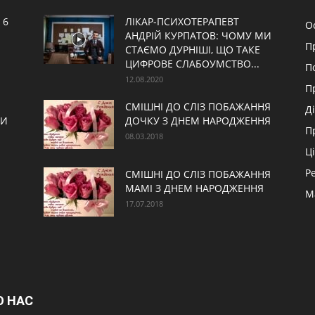
 6
ЛІКАР-ПСИХОТЕРАПЕВТ
О
АНДРІЙ КУРПАТОВ: ЧОМУ МИ
П
СТАЄМО ДУРНІШІ, ЩО ТАКЕ
ЦИФРОВЕ СЛАБОУМСТВО...
П
12.08.2020
П
СМІШНІ ДО СЛІЗ ПОБАЖАННЯ
Д
МИ
ДОЧКУ З ДНЕМ НАРОДЖЕННЯ
П
08.03.2018
Ц
Р
СМІШНІ ДО СЛІЗ ПОБАЖАННЯ
МАМІ З ДНЕМ НАРОДЖЕННЯ
М
17.07.2018
О НАС