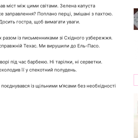
вав міст між цими світами. Зелена капуста
же заправлення? Поплано перці, змішані з пахтою.
Досить гостра, щоб вимагати уваги.
ях разом із письменниками зі Східного узбережжя.
 справжній Техас. Ми вирушили до Ель-Пасо.
орі під час барбекю. Ні тарілки, ні серветки.
охолодив її у спекотний полудень.
н поєднувався із щільними м’ясами без необхідності