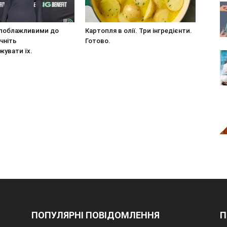
 поблажливими до
Картопля в олії. Три інгредієнти.
чніть
Готово.
жувати їх.
ПОПУЛЯРНІ ПОВІДОМЛЕННЯ
П