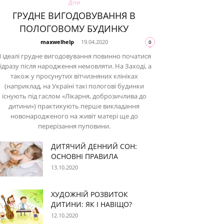
Діти
ГРУДНЕ ВИГОДОВУВАННЯ В
ПОЛОГОВОМУ БУДИНКУ
maxwelhelp
-
19.04.2020
0
В ідеалі грудне вигодовування повинно початися
ідразу після народження немовляти. На Заході, а
також у просунутих вітчизняних клініках
(наприклад, на Україні такі пологові будинки
існують під гаслом «Лікарня, доброзичлива до
дитини») практикують перше викладання
новонародженого на живіт матері ще до
перерізання пуповини.
ДИТЯЧИЙ ДЕННИЙ СОН:
ОСНОВНІ ПРАВИЛА
13.10.2020
ХУДОЖНІЙ РОЗВИТОК
ДИТИНИ: ЯК І НАВІЩО?
12.10.2020