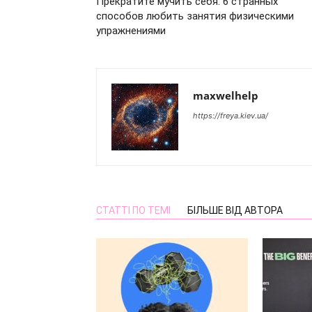
Прекратите мучить себя: 6 странных
способов любить занятия физическими
упражнениями
maxwelhelp
https://freya.kiev.ua/
СТАТТІ ПО ТЕМІ
БІЛЬШЕ ВІД АВТОРА