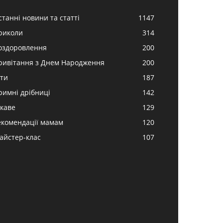
станні новини та статті
1147
риколи
314
оздоровлення
200
ривітання з Днем Народження
200
іти
187
римні дрібниці
142
ікаве
129
екомендації мамам
120
айстер-клас
107