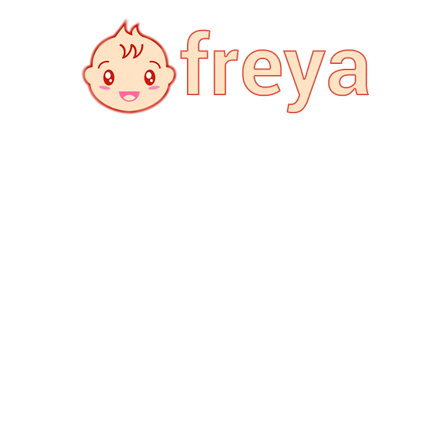
Freya:
Мода,
здоровя,