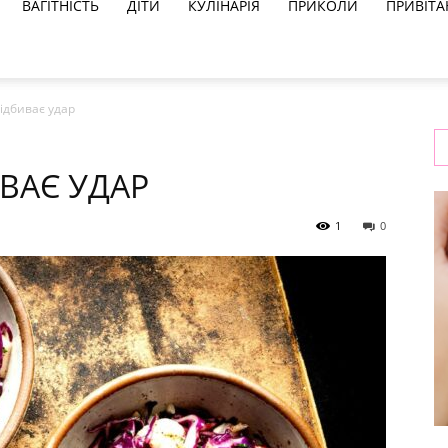
ВАГІТНІСТЬ
ДІТИ
КУЛІНАРІЯ
ПРИКОЛИ
ПРИВІТА
відбиває удар
рецепти
ИВАЄ УДАР
1
0
та
новини