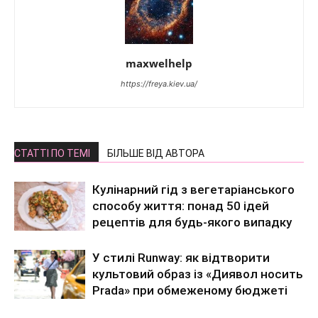
maxwelhelp
https://freya.kiev.ua/
СТАТТІ ПО ТЕМІ
БІЛЬШЕ ВІД АВТОРА
Кулінарний гід з вегетаріанського
способу життя: понад 50 ідей
рецептів для будь-якого випадку
У стилі Runway: як відтворити
культовий образ із «Диявол носить
Prada» при обмеженому бюджеті