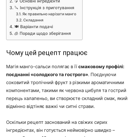
🥭 Основні інгредієнти
🔪 Інструкція з приготування
Як правильно нарізати манго
Складання
🍽️ Варіанти подачі
🧊 Поради щодо зберігання
Чому цей рецепт працює
Магія манго-сальси полягає в її
смаковому профілі:
поєднанні «солодкого та гострого»
. Поєднуючи
соковитий тропічний фрукт з різкими ароматичними
компонентами, такими як червона цибуля та гострий
перець халапеньо, ви створюєте складний смак, який
відмінно відтіняє важкі чи ситні страви.
Оскільки рецепт заснований на свіжих сирих
інгредієнтах, він готується неймовірно швидко –