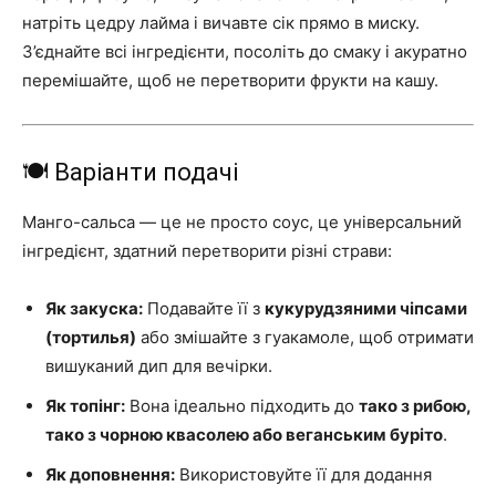
натріть цедру лайма і вичавте сік прямо в миску.
З’єднайте всі інгредієнти, посоліть до смаку і акуратно
перемішайте, щоб не перетворити фрукти на кашу.
🍽️ Варіанти подачі
Манго-сальса — це не просто соус, це універсальний
інгредієнт, здатний перетворити різні страви:
Як закуска:
Подавайте її з
кукурудзяними чіпсами
(тортилья)
або змішайте з гуакамоле, щоб отримати
вишуканий дип для вечірки.
Як топінг:
Вона ідеально підходить до
тако з рибою,
тако з чорною квасолею або веганським буріто
.
Як доповнення:
Використовуйте її для додання