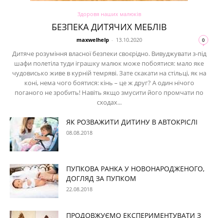
Здоровя наших малюків
БЕЗПЕКА ДИТЯЧИХ МЕБЛІВ
maxwelhelp
-
13.10.2020
0
Дитяче розуміння власної безпеки своєрідно. Вивуджувати з-під
шафи полетіла туди іграшку малюк може побоятися: мало яке
чудовисько живе в курній темряві. Зате скакати на стільці, як на
коні, нема чого боятися: кінь – це ж друг? А один нічого
поганого не зробить! Навіть якщо змусити його промчати по
сходах...
ЯК РОЗВАЖИТИ ДИТИНУ В АВТОКРІСЛІ
08.08.2018
ПУПКОВА РАНКА У НОВОНАРОДЖЕНОГО,
ДОГЛЯД ЗА ПУПКОМ
22.08.2018
ПРОДОВЖУЄМО ЕКСПЕРИМЕНТУВАТИ З