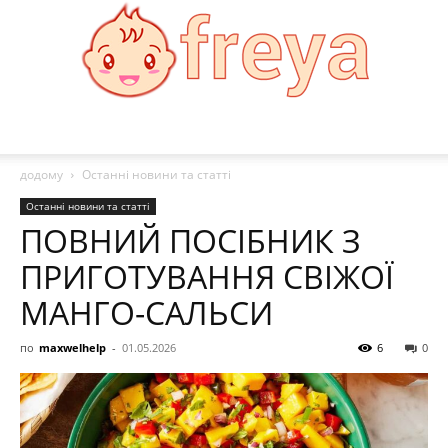
Freya
додому
Останні новини та статті
Останні новини та статті
ПОВНИЙ ПОСІБНИК З
ПРИГОТУВАННЯ СВІЖОЇ
МАНГО-САЛЬСИ
по
maxwelhelp
-
01.05.2026
6
0