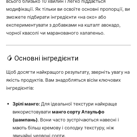
всього близько 10 хвилин і легко піддається
модифікації. Як тільки ви освоїте основні пропорції, ви
зможете підбирати інгредієнти «на око» або
експериментувати з добавками на кшталт авокадо,
чорної квасолі чи маранованого халапеньо.
🥭 Основні інгредієнти
Щоб досягти найкращого результату, зверніть увагу на
якість продуктів. Вам знадобляться вісім ключових
інгредієнтів:
Зрілі манго:
Для ідеальної текстури найкраще
використовувати
манго сорту Атаульфо
(шампань)
. Вони часто зустрічаються навесні і
мають більш кремову і солодку текстуру, ніж
звичайні червоні сорти.