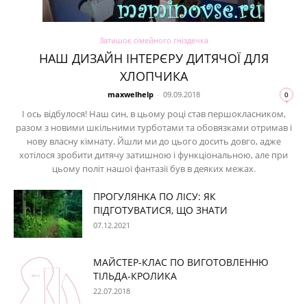
Затишок сімейного гніздечка
НАШ ДИЗАЙН ІНТЕРЄРУ ДИТЯЧОЇ ДЛЯ
ХЛОПЧИКА
maxwelhelp
-
09.09.2018
0
І ось відбулося! Наш син, в цьому році став першокласником,
разом з новими шкільними турботами та обовязками отримав і
нову власну кімнату. Йшли ми до цього досить довго, адже
хотілося зробити дитячу затишною і функціональною, але при
цьому політ нашої фантазії був в деяких межах.
ПРОГУЛЯНКА ПО ЛІСУ: ЯК
ПІДГОТУВАТИСЯ, ЩО ЗНАТИ
07.12.2021
МАЙСТЕР-КЛАС ПО ВИГОТОВЛЕННЮ
ТІЛЬДА-КРОЛИКА
22.07.2018