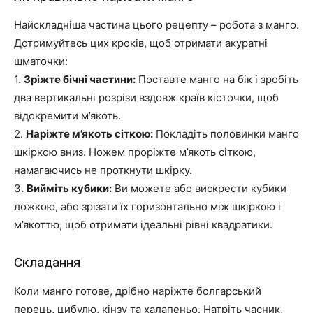
Найскладніша частина цього рецепту – робота з манго.
Дотримуйтесь цих кроків, щоб отримати акуратні
шматочки:
1.
Зріжте бічні частини:
Поставте манго на бік і зробіть
два вертикальні розрізи вздовж країв кісточки, щоб
відокремити м’якоть.
2.
Наріжте м’якоть сіткою:
Покладіть половинки манго
шкіркою вниз. Ножем проріжте м’якоть сіткою,
намагаючись не проткнути шкірку.
3.
Вийміть кубики:
Ви можете або вискрести кубики
ложкою, або зрізати їх горизонтально між шкіркою і
м’якоттю, щоб отримати ідеальні рівні квадратики.
Складання
Коли манго готове, дрібно наріжте болгарський
перець, цибулю, кінзу та халапеньо. Натріть часник,