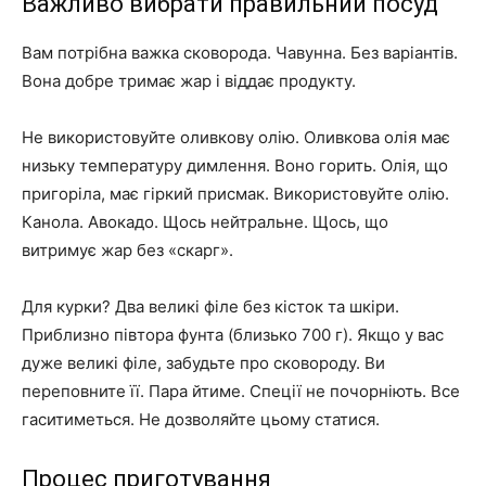
Важливо вибрати правильний посуд
Вам потрібна важка сковорода. Чавунна. Без варіантів.
Вона добре тримає жар і віддає продукту.
Не використовуйте оливкову олію. Оливкова олія має
низьку температуру димлення. Воно горить. Олія, що
пригоріла, має гіркий присмак. Використовуйте олію.
Канола. Авокадо. Щось нейтральне. Щось, що
витримує жар без «скарг».
Для курки? Два великі філе без кісток та шкіри.
Приблизно півтора фунта (близько 700 г). Якщо у вас
дуже великі філе, забудьте про сковороду. Ви
переповните її. Пара йтиме. Спеції не почорніють. Все
гаситиметься. Не дозволяйте цьому статися.
Процес приготування