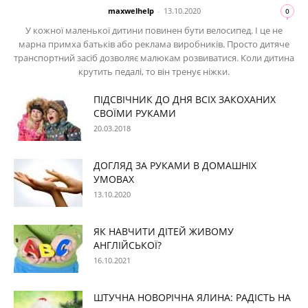
maxwelhelp
-
13.10.2020
0
У кожної маленької дитини повинен бути велосипед. І це не
марна примха батьків або реклама виробників. Просто дитяче
транспортний засіб дозволяє малюкам розвиватися. Коли дитина
крутить педалі, то він тренує ніжки.
ПІДСВІЧНИК ДО ДНЯ ВСІХ ЗАКОХАНИХ
СВОЇМИ РУКАМИ
20.03.2018
ДОГЛЯД ЗА РУКАМИ В ДОМАШНІХ
УМОВАХ
13.10.2020
ЯК НАВЧИТИ ДІТЕЙ ЖИВОМУ
АНГЛІЙСЬКОЇ?
16.10.2021
ШТУЧНА НОВОРІЧНА ЯЛИНА: РАДІСТЬ НА