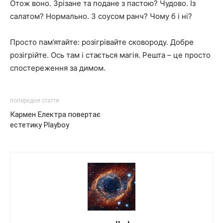
Отож воно. Зрізане та подане з пастою? Чудово. Із
салатом? Нормально. З соусом ранч? Чому б і ні?
Просто пам’ятайте: розігрівайте сковороду. Добре
розігрійте. Ось там і стається магія. Решта – це просто
спостереження за димом.
попередня стаття
Кармен Електра повертає
естетику Playboy