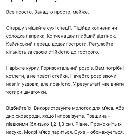
Все просто. Занадто просто, майже.
Спершу змішайте сухі спеції. Підійде копчена чи
солодка паприка. Копчена дає глибший відтінок.
Кайєнський перець додає гостроти. Регулюйте
кількість за своєю стійкістю до гострого.
Наріжте курку. Горизонтальний розріз. Вам потрібні
котлети, а не товсті стейки. Начебто розрізаючи
навпіл уздовж, але повністю. У результаті має вийти
чотири шматочки.
Відбийте їх. Використовуйте молоток для м’яса. Або
дно сковороди, якщо імпровізуєте. Товщина –
півдюйми (близько 1,2-1,3 см). Рівне. Промокніть їх
насухо. Мокрі м’ясо париться. Сухе – обсмажується.