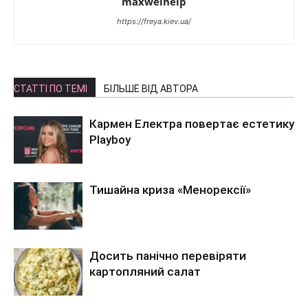
maxwelhelp
https://freya.kiev.ua/
СТАТТІ ПО ТЕМІ
БІЛЬШЕ ВІД АВТОРА
Кармен Електра повертає естетику
Playboy
Тишайна криза «Менорексії»
Досить панічно перевіряти
картопляний салат