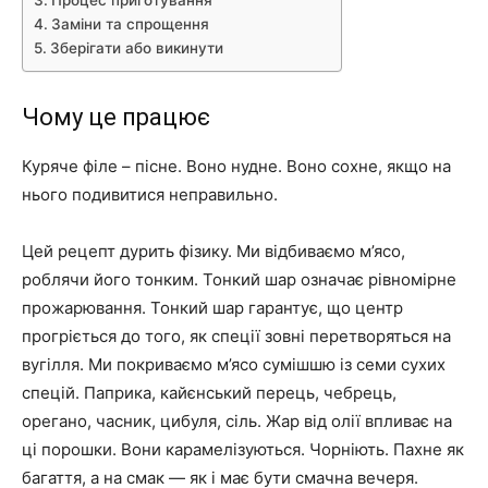
Процес приготування
Заміни та спрощення
Зберігати або викинути
Чому це працює
Куряче філе – пісне. Воно нудне. Воно сохне, якщо на
нього подивитися неправильно.
Цей рецепт дурить фізику. Ми відбиваємо м’ясо,
роблячи його тонким. Тонкий шар означає рівномірне
прожарювання. Тонкий шар гарантує, що центр
прогріється до того, як спеції зовні перетворяться на
вугілля. Ми покриваємо м’ясо сумішшю із семи сухих
спецій. Паприка, кайєнський перець, чебрець,
орегано, часник, цибуля, сіль. Жар від олії впливає на
ці порошки. Вони карамелізуються. Чорніють. Пахне як
багаття, а на смак — як і має бути смачна вечеря.